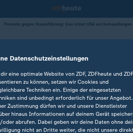
Proteste gegen Staatsführung: Iran bittet USA um Verhandlungen
taatsführung
t USA um Verhandlungen
ine Datenschutzeinstellungen
dir eine optimale Website von ZDF, ZDFheute und ZDF
sentieren zu können, setzen wir Cookies und
gleichbare Techniken ein. Einige der eingesetzten
hniken sind unbedingt erforderlich für unser Angebot.
ner Zustimmung dürfen wir und unsere Dienstleister
über hinaus Informationen auf deinem Gerät speicher
/oder abrufen. Dabei geben wir deine Daten ohne de
willigung nicht an Dritte weiter, die nicht unsere direk