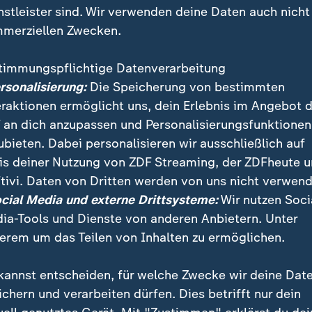
nstleister sind. Wir verwenden deine Daten auch nicht
merziellen Zwecken.
timmungspflichtige Datenverarbeitung
ersonalisierung:
Die Speicherung von bestimmten
eraktionen ermöglicht uns, dein Erlebnis im Angebot 
 an dich anzupassen und Personalisierungsfunktionen
ubieten. Dabei personalisieren wir ausschließlich auf
is deiner Nutzung von ZDF Streaming, der ZDFheute 
tivi. Daten von Dritten werden von uns nicht verwend
h vielleicht mit Vertretern des Irans treffen, so US-P
ocial Media und externe Drittsysteme:
Wir nutzen Soci
fen werde vorbereitet. Der Iran hatte die USA um Ver
ia-Tools und Dienste von anderen Anbietern. Unter
erem um das Teilen von Inhalten zu ermöglichen.
kannst entscheiden, für welche Zwecke wir deine Dat
ichern und verarbeiten dürfen. Dies betrifft nur dein