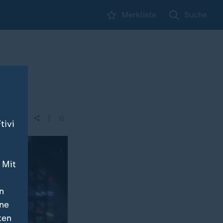
Merkliste
Suche
|
tivi
 Mit
n
ine
ten