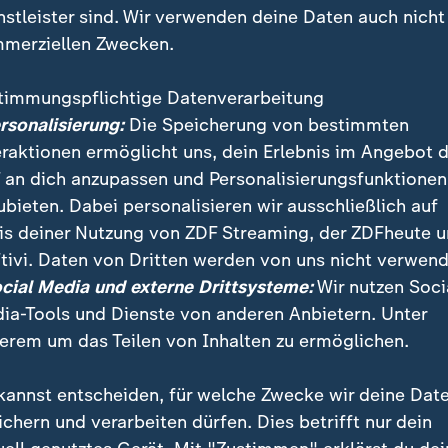
nstleister sind. Wir verwenden deine Daten auch nicht
merziellen Zwecken.
timmungspflichtige Datenverarbeitung
ersonalisierung:
Die Speicherung von bestimmten
eraktionen ermöglicht uns, dein Erlebnis im Angebot 
 an dich anzupassen und Personalisierungsfunktionen
ubieten. Dabei personalisieren wir ausschließlich auf
is deiner Nutzung von ZDF Streaming, der ZDFheute 
tivi. Daten von Dritten werden von uns nicht verwend
sident Arévalo hat nach Gefängnisaufständen den A
ocial Media und externe Drittsysteme:
Wir nutzen Soci
nge hatten in drei Gefängnissen gemeutert und über 4
ia-Tools und Dienste von anderen Anbietern. Unter
.
erem um das Teilen von Inhalten zu ermöglichen.
kannst entscheiden, für welche Zwecke wir deine Dat
ichern und verarbeiten dürfen. Dies betrifft nur dein