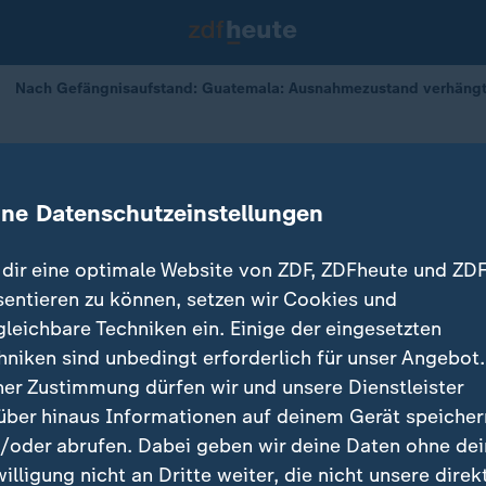
Nach Gefängnisaufstand: Guatemala: Ausnahmezustand verhäng
fstand
: Ausnahmezustand verhängt
ine Datenschutzeinstellungen
dir eine optimale Website von ZDF, ZDFheute und ZDF
sentieren zu können, setzen wir Cookies und
gleichbare Techniken ein. Einige der eingesetzten
hniken sind unbedingt erforderlich für unser Angebot.
ner Zustimmung dürfen wir und unsere Dienstleister
über hinaus Informationen auf deinem Gerät speicher
/oder abrufen. Dabei geben wir deine Daten ohne de
willigung nicht an Dritte weiter, die nicht unsere direk