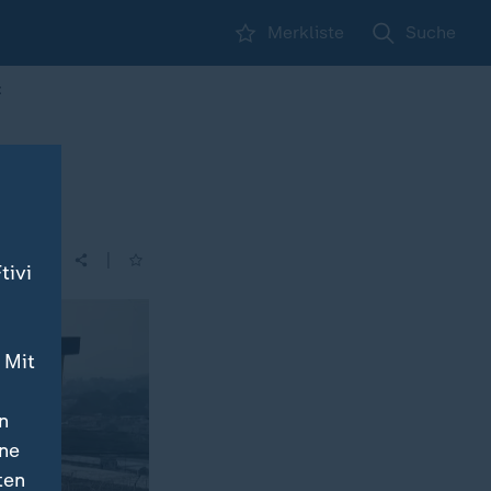
Merkliste
Suche
t
|
tivi
 Mit
n
ine
ten