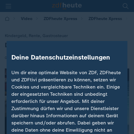
Video
ZDFheute Xpress
ZDFheute Xpress
Kindergeld, Rente, Gastrosteuer
Das ändert sich 2026
:
Deine Datenschutzeinstellungen
|
05.01.2026 | 09:17
Um dir eine optimale Website von ZDF, ZDFheute
und ZDFtivi präsentieren zu können, setzen wir
Cookies und vergleichbare Techniken ein. Einige
der eingesetzten Techniken sind unbedingt
erforderlich für unser Angebot. Mit deiner
Zustimmung dürfen wir und unsere Dienstleister
darüber hinaus Informationen auf deinem Gerät
speichern und/oder abrufen. Dabei geben wir
deine Daten ohne deine Einwilligung nicht an