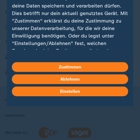
deine Daten speichern und verarbeiten dürfen.
Aktuelle Sendungs-Videos
Dies betrifft nur dein aktuell genutztes Gerät. Mit
"Zustimmen" erklärst du deine Zustimmung zu
ZDFheute Stories
unserer Datenverarbeitung, für die wir deine
Einwilligung benötigen. Oder du legst unter
Themen im Überblick
"Einstellungen/Ablehnen" fest, welchen
Zwecken du deine Zustimmung gibst und
ZDFheute Update
welchen nicht. Deine Datenschutzeinstellungen
kannst du jederzeit mit Wirkung für die Zukunft
Zustimmen
ZDFheute Apps
in deinen Einstellungen widerrufen oder ändern.
Ablehnen
Hier findest du das Impressum.
Einstellen
Weitere Informationen findest du in unserer
Nutzungsbedingungen
Datenschutz
Datenschutzeinstellungen
Datenschutzerklärung.
Impressum
Wechseln zu: