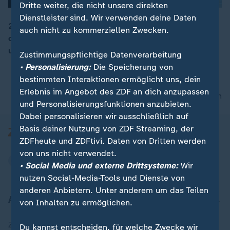
Dritte weiter, die nicht unsere direkten
Dienstleister sind. Wir verwenden deine Daten
2026 steigen Entfernungspauschale, Kindergeld und
auch nicht zu kommerziellen Zwecken.
die Rente – die Gastrosteuer hingegen sinkt. Kranken-
00:16
und Kfz-Versicherung werden teurer.
Zustimmungspflichtige Datenverarbeitung
• Personalisierung:
Die Speicherung von
bestimmten Interaktionen ermöglicht uns, dein
Erlebnis im Angebot des ZDF an dich anzupassen
nach oben
und Personalisierungsfunktionen anzubieten.
Dabei personalisieren wir ausschließlich auf
Basis deiner Nutzung von ZDF Streaming, der
ZDFheute und ZDFtivi. Daten von Dritten werden
von uns nicht verwendet.
• Social Media und externe Drittsysteme:
Wir
nutzen Social-Media-Tools und Dienste von
anderen Anbietern. Unter anderem um das Teilen
Aktuell bei ZDFheute
von Inhalten zu ermöglichen.
Zuletzt veröffentlicht
Du kannst entscheiden, für welche Zwecke wir