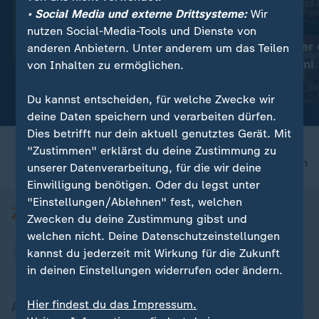
• Social Media und externe Drittsysteme:
Wir
:
:
Ungefährlich für Menschen
Welthandel
nutzen Social-Media-Tools und Dienste von
Mehr Gottesanbeterinnen in
Rekordwert der 
anderen Anbietern. Unter anderem um das Teilen
Deutschland
Exporte im Juni
von Inhalten zu ermöglichen.
Video
0:32
Video
0:45
Du kannst entscheiden, für welche Zwecke wir
deine Daten speichern und verarbeiten dürfen.
Dies betrifft nur dein aktuell genutztes Gerät. Mit
"Zustimmen" erklärst du deine Zustimmung zu
nach oben
unserer Datenverarbeitung, für die wir deine
Einwilligung benötigen. Oder du legst unter
"Einstellungen/Ablehnen" fest, welchen
Zwecken du deine Zustimmung gibst und
welchen nicht. Deine Datenschutzeinstellungen
kannst du jederzeit mit Wirkung für die Zukunft
in deinen Einstellungen widerrufen oder ändern.
Hier findest du das Impressum.
Aktuell bei ZDFheute