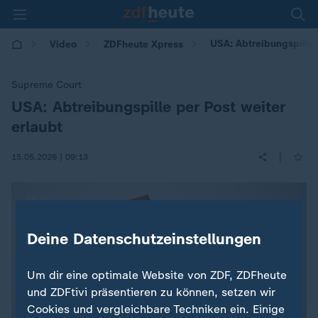
USA: Abtreibungspille 
Video
ZDFheute Xpress
Supreme Court
USA: Abtreibungspille per Post weiter
:
erlaubt
|
15.05.2026 | 09:13
Deine Datenschutzeinstellungen
Um dir eine optimale Website von ZDF, ZDFheute
und ZDFtivi präsentieren zu können, setzen wir
Cookies und vergleichbare Techniken ein. Einige