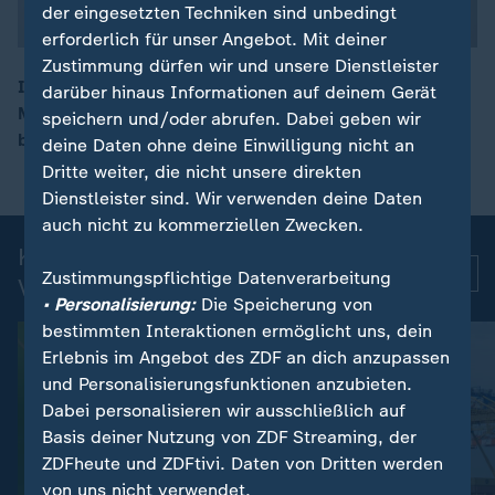
der eingesetzten Techniken sind unbedingt
erforderlich für unser Angebot. Mit deiner
Zustimmung dürfen wir und unsere Dienstleister
In den USA bekommen Frauen die Abtreibungspille
darüber hinaus Informationen auf deinem Gerät
Mifepristone vorerst weiter per Post - ohne Besuch
speichern und/oder abrufen. Dabei geben wir
00:17
beim Arzt. Das hat der Supreme Court entschieden.
deine Daten ohne deine Einwilligung nicht an
Dritte weiter, die nicht unsere direkten
Dienstleister sind. Wir verwenden deine Daten
auch nicht zu kommerziellen Zwecken.
Kurznachrichten: Aktuelle
Mehr
Zustimmungspflichtige Datenverarbeitung
Videos
• Personalisierung:
Die Speicherung von
bestimmten Interaktionen ermöglicht uns, dein
Erlebnis im Angebot des ZDF an dich anzupassen
und Personalisierungsfunktionen anzubieten.
Dabei personalisieren wir ausschließlich auf
Basis deiner Nutzung von ZDF Streaming, der
ZDFheute und ZDFtivi. Daten von Dritten werden
von uns nicht verwendet.