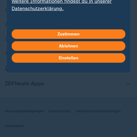
Weitere Informationen findest du in unserer
Datenschutzerklärung.
Zuletzt veröffentlicht
Aktuelle Sendungs-Videos
Zustimmen
ZDFheute Stories
Ablehnen
Themen im Überblick
Einstellen
ZDFheute Update
ZDFheute Apps
Nutzungsbedingungen
Datenschutz
Datenschutzeinstellungen
Impressum