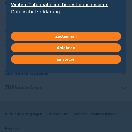
Aktuell bei ZDFheute
Weitere Informationen findest du in unserer
Datenschutzerklärung.
Zuletzt veröffentlicht
Aktuelle Sendungs-Videos
Zustimmen
ZDFheute Stories
Ablehnen
Themen im Überblick
Einstellen
ZDFheute Update
ZDFheute Apps
Nutzungsbedingungen
Datenschutz
Datenschutzeinstellungen
Impressum