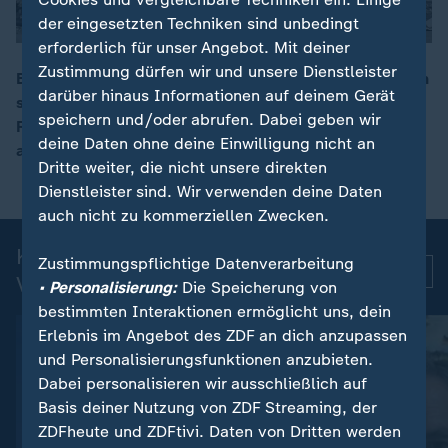
der eingesetzten Techniken sind unbedingt
erforderlich für unser Angebot. Mit deiner
Zustimmung dürfen wir und unsere Dienstleister
Bei ukrainischen Angriffen auf russische Grenzregionen
darüber hinaus Informationen auf deinem Gerät
sind laut Behörden zwei Menschen getötet worden.
00:16
speichern und/oder abrufen. Dabei geben wir
Russland hatte Kiew zuvor mit Raketen und Drohnen
deine Daten ohne deine Einwilligung nicht an
angegriffen, vier Menschen starben.
Dritte weiter, die nicht unsere direkten
Dienstleister sind. Wir verwenden deine Daten
auch nicht zu kommerziellen Zwecken.
Kurznachrichten: Aktuelle
Zustimmungspflichtige Datenverarbeitung
Mehr
Videos
• Personalisierung:
Die Speicherung von
bestimmten Interaktionen ermöglicht uns, dein
Erlebnis im Angebot des ZDF an dich anzupassen
und Personalisierungsfunktionen anzubieten.
Dabei personalisieren wir ausschließlich auf
Basis deiner Nutzung von ZDF Streaming, der
ZDFheute und ZDFtivi. Daten von Dritten werden