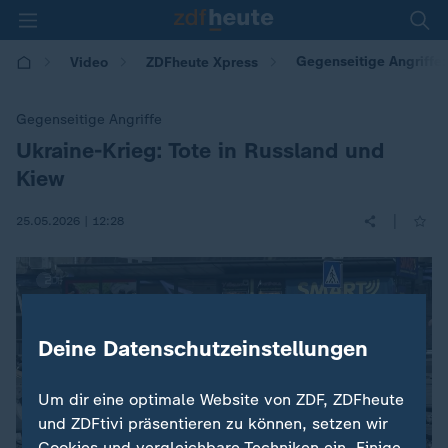
Gegenseitige Angriffe:
Video
ZDFheute Xpress
Gegenseitige Angriffe
Ukraine-Krieg: Tote in Russland und
:
Kiew
|
25.05.2026 | 12:28
Deine Datenschutzeinstellungen
Um dir eine optimale Website von ZDF, ZDFheute
und ZDFtivi präsentieren zu können, setzen wir
Cookies und vergleichbare Techniken ein. Einige