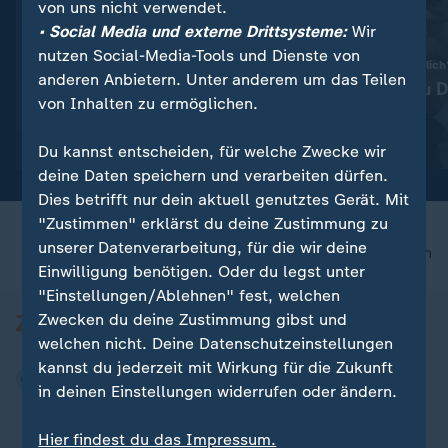
von uns nicht verwendet.
• Social Media und externe Drittsysteme:
Wir
nutzen Social-Media-Tools und Dienste von
:
Robert-Koch-Institut
Russland verantwortlich
anderen Anbietern. Unter anderem um das Teilen
Bereits 11.900 Hitzetote
Kiesewetter zu 
von Inhalten zu ermöglichen.
diesen Sommer
Vorfall
Video
0:21
Video
0:34
Du kannst entscheiden, für welche Zwecke wir
deine Daten speichern und verarbeiten dürfen.
Dies betrifft nur dein aktuell genutztes Gerät. Mit
"Zustimmen" erklärst du deine Zustimmung zu
unserer Datenverarbeitung, für die wir deine
nach oben
Einwilligung benötigen. Oder du legst unter
"Einstellungen/Ablehnen" fest, welchen
Zwecken du deine Zustimmung gibst und
welchen nicht. Deine Datenschutzeinstellungen
kannst du jederzeit mit Wirkung für die Zukunft
in deinen Einstellungen widerrufen oder ändern.
Hier findest du das Impressum.