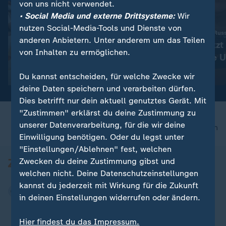
von uns nicht verwendet.
• Social Media und externe Drittsysteme:
Wir
nutzen Social-Media-Tools und Dienste von
:
Nepal
Verteidigung gegen Rus
anderen Anbietern. Unter anderem um das Teilen
Kathmandu gedenkt der
"Selenskyj setzt 
von Inhalten zu ermöglichen.
toten Bergsteiger
Dingen auf die 
Video
0:43
Video
1:13
Du kannst entscheiden, für welche Zwecke wir
deine Daten speichern und verarbeiten dürfen.
Dies betrifft nur dein aktuell genutztes Gerät. Mit
"Zustimmen" erklärst du deine Zustimmung zu
unserer Datenverarbeitung, für die wir deine
nach oben
Einwilligung benötigen. Oder du legst unter
"Einstellungen/Ablehnen" fest, welchen
Zwecken du deine Zustimmung gibst und
welchen nicht. Deine Datenschutzeinstellungen
kannst du jederzeit mit Wirkung für die Zukunft
in deinen Einstellungen widerrufen oder ändern.
Hier findest du das Impressum.