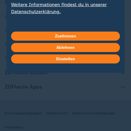
Aktuell bei ZDFheute
Weitere Informationen findest du in unserer
Datenschutzerklärung.
Zuletzt veröffentlicht
Aktuelle Sendungs-Videos
Zustimmen
ZDFheute Stories
Ablehnen
Themen im Überblick
Einstellen
ZDFheute Update
ZDFheute Apps
Nutzungsbedingungen
Datenschutz
Datenschutzeinstellungen
Impressum