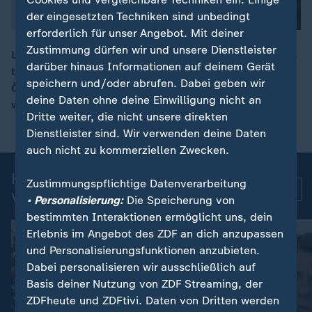
der eingesetzten Techniken sind unbedingt
erforderlich für unser Angebot. Mit deiner
Zustimmung dürfen wir und unsere Dienstleister
Laut TÜV-Verband fiel 2024 und 2025 jeder fünfte Bus
darüber hinaus Informationen auf deinem Gerät
bei der Hauptuntersuchung durch. Häufigste Mängel:
00:17
speichern und/oder abrufen. Dabei geben wir
Ölverlust, Beleuchtung und Bremsen. Grund sei der
deine Daten ohne deine Einwilligung nicht an
wirtschaftliche Druck auf Busunternehmen.
Dritte weiter, die nicht unsere direkten
Dienstleister sind. Wir verwenden deine Daten
auch nicht zu kommerziellen Zwecken.
Kurznachrichten: Aktuelle
Zustimmungspflichtige Datenverarbeitung
Mehr
Videos
• Personalisierung:
Die Speicherung von
bestimmten Interaktionen ermöglicht uns, dein
Erlebnis im Angebot des ZDF an dich anzupassen
und Personalisierungsfunktionen anzubieten.
Dabei personalisieren wir ausschließlich auf
Basis deiner Nutzung von ZDF Streaming, der
ZDFheute und ZDFtivi. Daten von Dritten werden