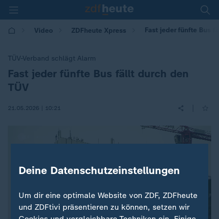
Fast jeder fünfte Bus f
Video
ZDFheute Xpress
TÜV-Verband schlägt Alarm
Fast jeder fünfte Bus fällt durch den
:
TÜV
|
21.05.2026 | 10:21
Deine Datenschutzeinstellungen
Um dir eine optimale Website von ZDF, ZDFheute
und ZDFtivi präsentieren zu können, setzen wir
Cookies und vergleichbare Techniken ein. Einige