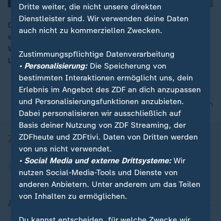
Dritte weiter, die nicht unsere direkten
Dienstleister sind. Wir verwenden deine Daten
Die Türkei ist erneut von einem Erdbeben erschüttert
auch nicht zu kommerziellen Zwecken.
worden. Das Epizentrum lag in der Provinz Balikesir im
00:16
Westen des Landes. Mindestens ein Mensch soll ums
Zustimmungspflichtige Datenverarbeitung
Leben gekommen sein.
• Personalisierung:
Die Speicherung von
bestimmten Interaktionen ermöglicht uns, dein
Erlebnis im Angebot des ZDF an dich anzupassen
und Personalisierungsfunktionen anzubieten.
nach oben
Dabei personalisieren wir ausschließlich auf
Basis deiner Nutzung von ZDF Streaming, der
ZDFheute und ZDFtivi. Daten von Dritten werden
von uns nicht verwendet.
• Social Media und externe Drittsysteme:
Wir
nutzen Social-Media-Tools und Dienste von
anderen Anbietern. Unter anderem um das Teilen
von Inhalten zu ermöglichen.
Aktuell bei ZDFheute
Du kannst entscheiden, für welche Zwecke wir