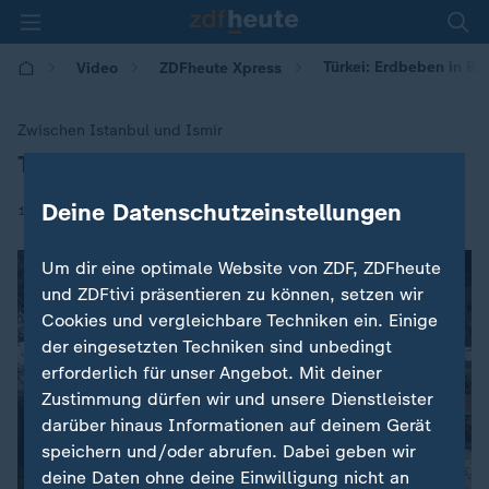
Türkei: Erdbeben in Bal
Video
ZDFheute Xpress
Zwischen Istanbul und Ismir
Türkei: Erdbeben in Balikesir
:
Deine Datenschutzeinstellungen
|
11.08.2025 | 09:59
Um dir eine optimale Website von ZDF, ZDFheute
und ZDFtivi präsentieren zu können, setzen wir
Cookies und vergleichbare Techniken ein. Einige
der eingesetzten Techniken sind unbedingt
erforderlich für unser Angebot. Mit deiner
Zustimmung dürfen wir und unsere Dienstleister
darüber hinaus Informationen auf deinem Gerät
speichern und/oder abrufen. Dabei geben wir
deine Daten ohne deine Einwilligung nicht an