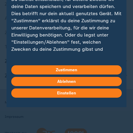
Zuletzt veröffentlicht
deine Daten speichern und verarbeiten dürfen.
Dies betrifft nur dein aktuell genutztes Gerät. Mit
Aktuelle Sendungs-Videos
"Zustimmen" erklärst du deine Zustimmung zu
unserer Datenverarbeitung, für die wir deine
ZDFheute Stories
Einwilligung benötigen. Oder du legst unter
"Einstellungen/Ablehnen" fest, welchen
Themen im Überblick
Zwecken du deine Zustimmung gibst und
welchen nicht. Deine Datenschutzeinstellungen
ZDFheute Update
kannst du jederzeit mit Wirkung für die Zukunft
Zustimmen
in deinen Einstellungen widerrufen oder ändern.
ZDFheute Apps
Ablehnen
Hier findest du das Impressum.
Weitere Informationen findest du in unserer
Einstellen
Datenschutzerklärung.
Nutzungsbedingungen
Datenschutz
Datenschutzeinstellungen
Impressum