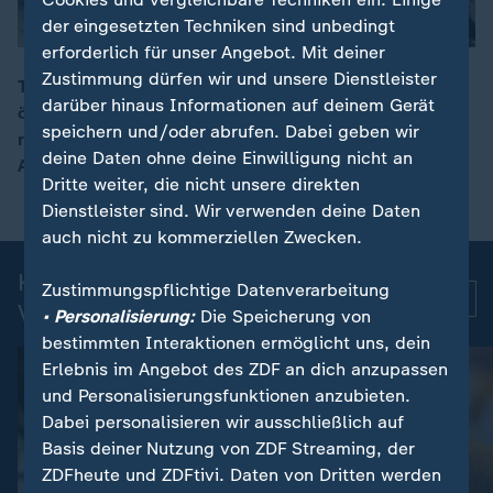
der eingesetzten Techniken sind unbedingt
erforderlich für unser Angebot. Mit deiner
Zustimmung dürfen wir und unsere Dienstleister
Tausende haben in Tschechien für die Freiheit des
darüber hinaus Informationen auf deinem Gerät
öffentlichen-rechtlichen Rundfunks demonstriert. Der
00:12
speichern und/oder abrufen. Dabei geben wir
rechtspopulistische Ministerpräsident Babis plant die
deine Daten ohne deine Einwilligung nicht an
Abschaffung der Rundfunkbeiträge.
Dritte weiter, die nicht unsere direkten
Dienstleister sind. Wir verwenden deine Daten
auch nicht zu kommerziellen Zwecken.
Kurznachrichten: Aktuelle
Zustimmungspflichtige Datenverarbeitung
Mehr
Videos
• Personalisierung:
Die Speicherung von
bestimmten Interaktionen ermöglicht uns, dein
Erlebnis im Angebot des ZDF an dich anzupassen
und Personalisierungsfunktionen anzubieten.
Dabei personalisieren wir ausschließlich auf
Basis deiner Nutzung von ZDF Streaming, der
ZDFheute und ZDFtivi. Daten von Dritten werden