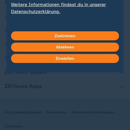
Aktuell bei ZDFheute
Weitere Informationen findest du in unserer
Datenschutzerklärung.
Zuletzt veröffentlicht
Aktuelle Sendungs-Videos
Zustimmen
ZDFheute Stories
Ablehnen
Themen im Überblick
Einstellen
ZDFheute Update
ZDFheute Apps
Nutzungsbedingungen
Datenschutz
Datenschutzeinstellungen
Impressum