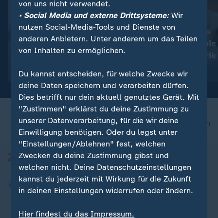
von uns nicht verwendet.
• Social Media und externe Drittsysteme:
Wir
nutzen Social-Media-Tools und Dienste von
:
:
Nachfahre von Escobars Nilpferden
Zoll-Fund in Charleroi
anderen Anbietern. Unter anderem um das Teilen
Kolumbien: Mutterloses
Belgien: Illegale
von Inhalten zu ermöglichen.
Hippo-Baby gerettet
Zigarettenfabrik
Video
0:43
Video
1:15
Du kannst entscheiden, für welche Zwecke wir
deine Daten speichern und verarbeiten dürfen.
Dies betrifft nur dein aktuell genutztes Gerät. Mit
"Zustimmen" erklärst du deine Zustimmung zu
unserer Datenverarbeitung, für die wir deine
nach oben
Einwilligung benötigen. Oder du legst unter
"Einstellungen/Ablehnen" fest, welchen
Zwecken du deine Zustimmung gibst und
welchen nicht. Deine Datenschutzeinstellungen
kannst du jederzeit mit Wirkung für die Zukunft
in deinen Einstellungen widerrufen oder ändern.
Hier findest du das Impressum.