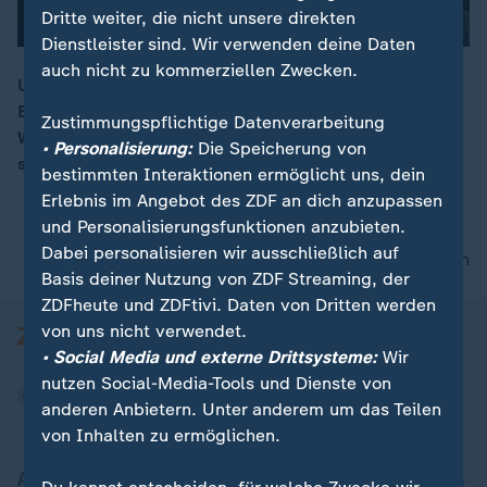
Dritte weiter, die nicht unsere direkten
Dienstleister sind. Wir verwenden deine Daten
auch nicht zu kommerziellen Zwecken.
US-Präsident Trump drängt weiter auf ein schnelles
Ende des Krieges in der Ukraine. Sondergesandter
00:17
Zustimmungspflichtige Datenverarbeitung
Witkoff soll mit Kreml-Chef Putin in Moskau über die
• Personalisierung:
Die Speicherung von
strittigen Punkte beraten.
bestimmten Interaktionen ermöglicht uns, dein
Erlebnis im Angebot des ZDF an dich anzupassen
und Personalisierungsfunktionen anzubieten.
Dabei personalisieren wir ausschließlich auf
nach oben
Basis deiner Nutzung von ZDF Streaming, der
ZDFheute und ZDFtivi. Daten von Dritten werden
von uns nicht verwendet.
• Social Media und externe Drittsysteme:
Wir
nutzen Social-Media-Tools und Dienste von
anderen Anbietern. Unter anderem um das Teilen
von Inhalten zu ermöglichen.
Aktuell bei ZDFheute