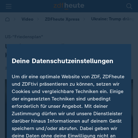
Ukraine: Trump drängt
Video
ZDFheute Xpress
US-"Friedensplan"
Ukraine: Trump drängt auf rasches
:
Kriegsende
Deine Datenschutzeinstellungen
|
26.11.2025 | 07:39
Um dir eine optimale Website von ZDF, ZDFheute
und ZDFtivi präsentieren zu können, setzen wir
Cookies und vergleichbare Techniken ein. Einige
der eingesetzten Techniken sind unbedingt
erforderlich für unser Angebot. Mit deiner
Zustimmung dürfen wir und unsere Dienstleister
darüber hinaus Informationen auf deinem Gerät
speichern und/oder abrufen. Dabei geben wir
deine Daten ohne deine Einwilligung nicht an