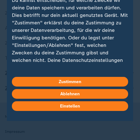
Du kannst entscheiden, für welche Zwecke wir
deine Daten speichern und verarbeiten dürfen.
Zuletzt veröffentlicht
Dies betrifft nur dein aktuell genutztes Gerät. Mit
"Zustimmen" erklärst du deine Zustimmung zu
Aktuelle Sendungs-Videos
unserer Datenverarbeitung, für die wir deine
Einwilligung benötigen. Oder du legst unter
ZDFheute Stories
"Einstellungen/Ablehnen" fest, welchen
Zwecken du deine Zustimmung gibst und
Themen im Überblick
welchen nicht. Deine Datenschutzeinstellungen
kannst du jederzeit mit Wirkung für die Zukunft
ZDFheute Update
in deinen Einstellungen widerrufen oder ändern.
Zustimmen
ZDFheute Apps
Hier findest du das Impressum.
Ablehnen
Weitere Informationen findest du in unserer
Datenschutzerklärung.
Einstellen
Nutzungsbedingungen
Datenschutz
Datenschutzeinstellungen
Impressum