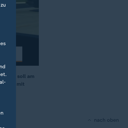
 zu
des
und
et.
enskyj soll am
al-
Krieges mit
en
nach oben