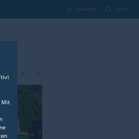
Merkliste
Suche
|
tivi
 Mit
n
ine
ten