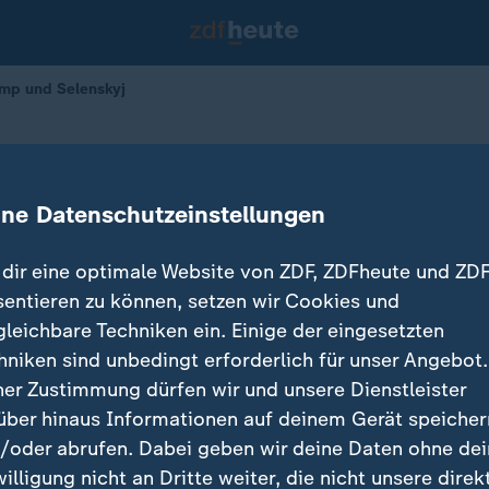
ump und Selenskyj
ungen
ischen Trump und Selenskyj
ine Datenschutzeinstellungen
dir eine optimale Website von ZDF, ZDFheute und ZDF
sentieren zu können, setzen wir Cookies und
gleichbare Techniken ein. Einige der eingesetzten
hniken sind unbedingt erforderlich für unser Angebot.
ner Zustimmung dürfen wir und unsere Dienstleister
über hinaus Informationen auf deinem Gerät speicher
/oder abrufen. Dabei geben wir deine Daten ohne de
willigung nicht an Dritte weiter, die nicht unsere direk