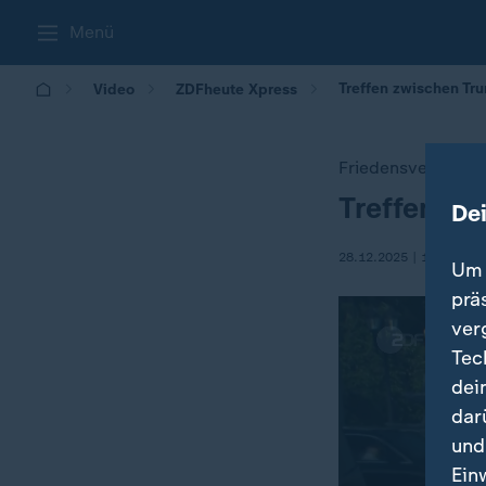
Menü
Treffen zwischen Tr
Video
ZDFheute Xpress
Friedensverhandl
Treffen zw
:
De
28.12.2025 | 10:17
Um 
prä
ver
Tec
dei
dar
und
Ein