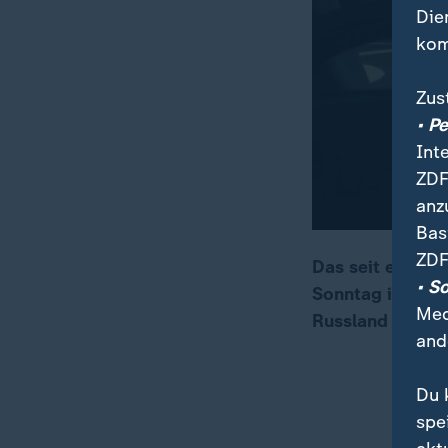
Die
kom
Zus
• P
Int
ZDF
anz
Bas
ZDF
Das seit ein pa
• S
Sonntag in Flori
00:16
00:32
Med
Russland gespr
and
Du 
spe