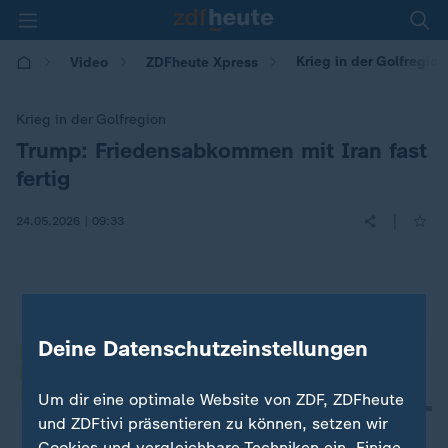
Krieg in der Golfregio
Video
ZDFheute Xpress
Krieg in der Golfregion
Trump: Friedensabkommen mit Iran fast
:
fertig
|
24.05.2026 | 09:33
Deine Datenschutzeinstellungen
Um dir eine optimale Website von ZDF, ZDFheute
und ZDFtivi präsentieren zu können, setzen wir
Cookies und vergleichbare Techniken ein. Einige