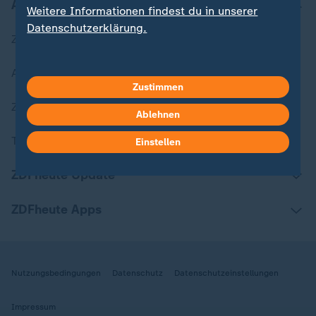
Aktuell bei ZDFheute
Weitere Informationen findest du in unserer
Datenschutzerklärung.
Zuletzt veröffentlicht
Aktuelle Sendungs-Videos
Zustimmen
ZDFheute Stories
Ablehnen
Themen im Überblick
Einstellen
ZDFheute Update
ZDFheute Apps
Nutzungsbedingungen
Datenschutz
Datenschutzeinstellungen
Impressum