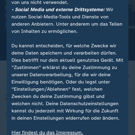
von uns nicht verwendet.
• Social Media und externe Drittsysteme:
Wir
nutzen Social-Media-Tools und Dienste von
:
:
Für Reisende aus Italien
Wassermangel im Po
anderen Anbietern. Unter anderem um das Teilen
Spanien führt
Italien: Agrarpro
von Inhalten zu ermöglichen.
Grenzkontrollen ein
bedroht
Video
0:19
Video
1:53
Du kannst entscheiden, für welche Zwecke wir
deine Daten speichern und verarbeiten dürfen.
Dies betrifft nur dein aktuell genutztes Gerät. Mit
"Zustimmen" erklärst du deine Zustimmung zu
unserer Datenverarbeitung, für die wir deine
nach oben
Einwilligung benötigen. Oder du legst unter
"Einstellungen/Ablehnen" fest, welchen
Zwecken du deine Zustimmung gibst und
welchen nicht. Deine Datenschutzeinstellungen
kannst du jederzeit mit Wirkung für die Zukunft
in deinen Einstellungen widerrufen oder ändern.
Hier findest du das Impressum.