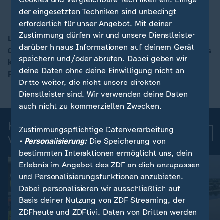
der eingesetzten Techniken sind unbedingt
erforderlich für unser Angebot. Mit deiner
Zustimmung dürfen wir und unsere Dienstleister
Laut US-Präsident Trump stehen die Verhandlungen
darüber hinaus Informationen auf deinem Gerät
über ein Abkommen mit Iran über ein Ende des Krieges
00:11
speichern und/oder abrufen. Dabei geben wir
kurz vor dem Abschluss. Das verkündete er auf seiner
deine Daten ohne deine Einwilligung nicht an
Plattform "Truth Social".
Dritte weiter, die nicht unsere direkten
Dienstleister sind. Wir verwenden deine Daten
auch nicht zu kommerziellen Zwecken.
Kurznachrichten: Aktuelle
Zustimmungspflichtige Datenverarbeitung
Mehr
Videos
• Personalisierung:
Die Speicherung von
bestimmten Interaktionen ermöglicht uns, dein
Erlebnis im Angebot des ZDF an dich anzupassen
und Personalisierungsfunktionen anzubieten.
Dabei personalisieren wir ausschließlich auf
Basis deiner Nutzung von ZDF Streaming, der
ZDFheute und ZDFtivi. Daten von Dritten werden