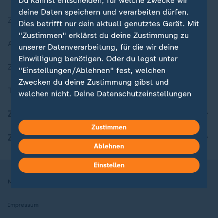
Du kannst entscheiden, für welche Zwecke wir
deine Daten speichern und verarbeiten dürfen.
Zuletzt veröffentlicht
Dies betrifft nur dein aktuell genutztes Gerät. Mit
"Zustimmen" erklärst du deine Zustimmung zu
Aktuelle Sendungs-Videos
unserer Datenverarbeitung, für die wir deine
Einwilligung benötigen. Oder du legst unter
ZDFheute Stories
"Einstellungen/Ablehnen" fest, welchen
Zwecken du deine Zustimmung gibst und
Themen im Überblick
welchen nicht. Deine Datenschutzeinstellungen
kannst du jederzeit mit Wirkung für die Zukunft
ZDFheute Update
in deinen Einstellungen widerrufen oder ändern.
Zustimmen
ZDFheute Apps
Hier findest du das Impressum.
Ablehnen
Weitere Informationen findest du in unserer
Datenschutzerklärung.
Einstellen
Nutzungsbedingungen
Datenschutz
Datenschutzeinstellungen
Impressum