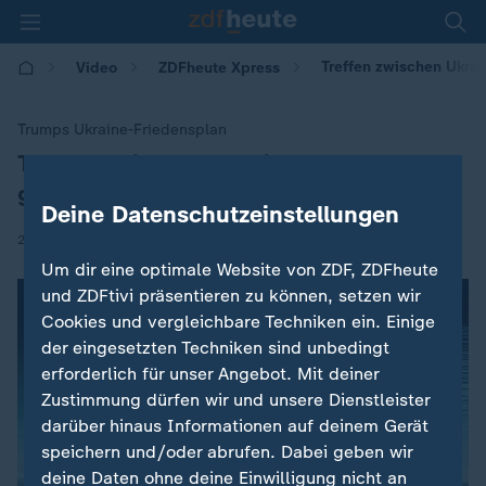
Treffen zwischen Ukra
Video
ZDFheute Xpress
Trumps Ukraine-Friedensplan
Treffen zwischen Ukraine und USA
:
geplant
Deine Datenschutzeinstellungen
|
22.11.2025 | 17:56
Um dir eine optimale Website von ZDF, ZDFheute
und ZDFtivi präsentieren zu können, setzen wir
Cookies und vergleichbare Techniken ein. Einige
der eingesetzten Techniken sind unbedingt
erforderlich für unser Angebot. Mit deiner
Zustimmung dürfen wir und unsere Dienstleister
darüber hinaus Informationen auf deinem Gerät
speichern und/oder abrufen. Dabei geben wir
deine Daten ohne deine Einwilligung nicht an