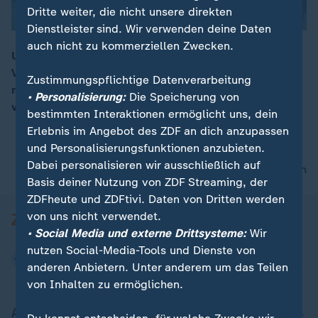
Dritte weiter, die nicht unsere direkten
Dienstleister sind. Wir verwenden deine Daten
auch nicht zu kommerziellen Zwecken.
Ukrainische Vertreter wollen laut Ex-
Verteidigungsminister Umjerow in den nächsten Tagen
00:17
Zustimmungspflichtige Datenverarbeitung
mit US-Vertretern über Trumps Friedensplan
• Personalisierung:
Die Speicherung von
verhandeln. Der Treffpunkt sei in der Schweiz.
bestimmten Interaktionen ermöglicht uns, dein
Erlebnis im Angebot des ZDF an dich anzupassen
und Personalisierungsfunktionen anzubieten.
Dabei personalisieren wir ausschließlich auf
nach oben
Basis deiner Nutzung von ZDF Streaming, der
ZDFheute und ZDFtivi. Daten von Dritten werden
von uns nicht verwendet.
• Social Media und externe Drittsysteme:
Wir
nutzen Social-Media-Tools und Dienste von
anderen Anbietern. Unter anderem um das Teilen
von Inhalten zu ermöglichen.
Aktuell bei ZDFheute