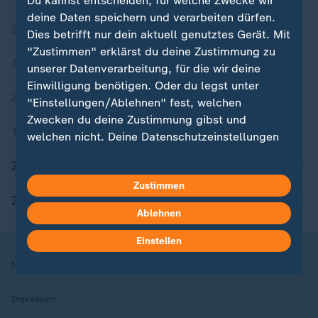
Du kannst entscheiden, für welche Zwecke wir
deine Daten speichern und verarbeiten dürfen.
Zuletzt veröffentlicht
Dies betrifft nur dein aktuell genutztes Gerät. Mit
"Zustimmen" erklärst du deine Zustimmung zu
Aktuelle Sendungs-Videos
unserer Datenverarbeitung, für die wir deine
Einwilligung benötigen. Oder du legst unter
ZDFheute Stories
"Einstellungen/Ablehnen" fest, welchen
Zwecken du deine Zustimmung gibst und
Themen im Überblick
welchen nicht. Deine Datenschutzeinstellungen
kannst du jederzeit mit Wirkung für die Zukunft
ZDFheute Update
in deinen Einstellungen widerrufen oder ändern.
Zustimmen
ZDFheute Apps
Hier findest du das Impressum.
Ablehnen
Weitere Informationen findest du in unserer
Datenschutzerklärung.
Einstellen
Nutzungsbedingungen
Datenschutz
Datenschutzeinstellungen
Impressum