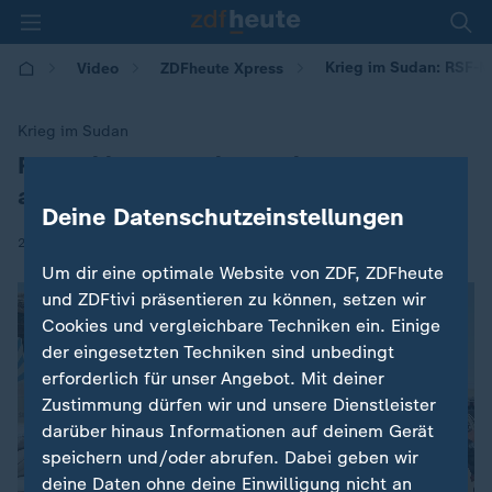
Krieg im Sudan: RSF-Mi
Video
ZDFheute Xpress
Krieg im Sudan
RSF-Miliz ruft dreimonatige Waffenruhe
:
aus
Deine Datenschutzeinstellungen
|
25.11.2025 | 07:45
Um dir eine optimale Website von ZDF, ZDFheute
und ZDFtivi präsentieren zu können, setzen wir
Cookies und vergleichbare Techniken ein. Einige
der eingesetzten Techniken sind unbedingt
erforderlich für unser Angebot. Mit deiner
Zustimmung dürfen wir und unsere Dienstleister
darüber hinaus Informationen auf deinem Gerät
speichern und/oder abrufen. Dabei geben wir
deine Daten ohne deine Einwilligung nicht an