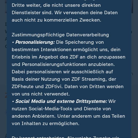
Dritte weiter, die nicht unsere direkten
Dienstleister sind. Wir verwenden deine Daten
auch nicht zu kommerziellen Zwecken.
Im Sudan hat die RSF-Miliz eine dreimonatige
Waffenruhe ausgerufen, welche von der sudanesischen
00:16
Zustimmungspflichtige Datenverarbeitung
Armee abgelehnt wurde. Es wird von massenhaften
• Personalisierung:
Die Speicherung von
Gräueltaten der Miliz berichtet.
bestimmten Interaktionen ermöglicht uns, dein
Erlebnis im Angebot des ZDF an dich anzupassen
und Personalisierungsfunktionen anzubieten.
Dabei personalisieren wir ausschließlich auf
nach oben
Basis deiner Nutzung von ZDF Streaming, der
ZDFheute und ZDFtivi. Daten von Dritten werden
von uns nicht verwendet.
• Social Media und externe Drittsysteme:
Wir
nutzen Social-Media-Tools und Dienste von
anderen Anbietern. Unter anderem um das Teilen
von Inhalten zu ermöglichen.
Aktuell bei ZDFheute