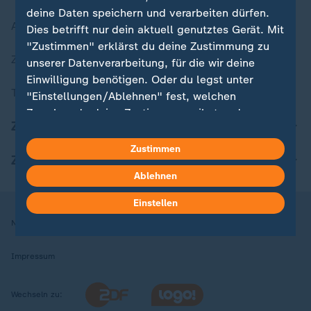
deine Daten speichern und verarbeiten dürfen.
Aktuelle Sendungs-Videos
Dies betrifft nur dein aktuell genutztes Gerät. Mit
"Zustimmen" erklärst du deine Zustimmung zu
ZDFheute Stories
unserer Datenverarbeitung, für die wir deine
Einwilligung benötigen. Oder du legst unter
Themen im Überblick
"Einstellungen/Ablehnen" fest, welchen
Zwecken du deine Zustimmung gibst und
ZDFheute Update
welchen nicht. Deine Datenschutzeinstellungen
kannst du jederzeit mit Wirkung für die Zukunft
Zustimmen
ZDFheute Apps
in deinen Einstellungen widerrufen oder ändern.
Ablehnen
Hier findest du das Impressum.
Einstellen
Weitere Informationen findest du in unserer
Nutzungsbedingungen
Datenschutz
Datenschutzeinstellungen
Datenschutzerklärung.
Impressum
Wechseln zu: