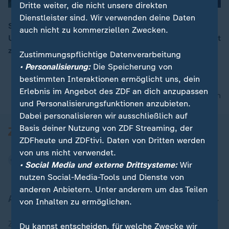
Dritte weiter, die nicht unsere direkten
Dienstleister sind. Wir verwenden deine Daten
Streaming-Riese Netflix übernimmt das Hollywood
auch nicht zu kommerziellen Zwecken.
Urgestein Warner Brothers. Nach einem Bieterwettstreit
00:16
zahlt Netflix dafür knapp 82,7 Milliarden Dollar.
Zustimmungspflichtige Datenverarbeitung
• Personalisierung:
Die Speicherung von
bestimmten Interaktionen ermöglicht uns, dein
Erlebnis im Angebot des ZDF an dich anzupassen
nach oben
und Personalisierungsfunktionen anzubieten.
Dabei personalisieren wir ausschließlich auf
Basis deiner Nutzung von ZDF Streaming, der
ZDFheute und ZDFtivi. Daten von Dritten werden
von uns nicht verwendet.
• Social Media und externe Drittsysteme:
Wir
nutzen Social-Media-Tools und Dienste von
anderen Anbietern. Unter anderem um das Teilen
Aktuell bei ZDFheute
von Inhalten zu ermöglichen.
Zuletzt veröffentlicht
Du kannst entscheiden, für welche Zwecke wir