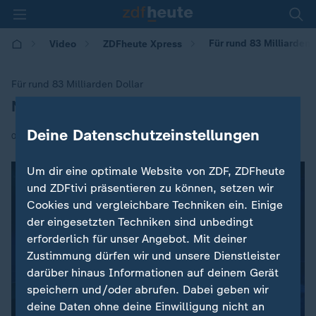
Für rund 83 Milliarden 
Video
ZDFheute Xpress
Für rund 83 Milliarden Dollar
Netflix kauft Warner Brothers
:
Deine Datenschutzeinstellungen
|
05.12.2025 | 16:50
Um dir eine optimale Website von ZDF, ZDFheute
und ZDFtivi präsentieren zu können, setzen wir
Cookies und vergleichbare Techniken ein. Einige
der eingesetzten Techniken sind unbedingt
erforderlich für unser Angebot. Mit deiner
Zustimmung dürfen wir und unsere Dienstleister
darüber hinaus Informationen auf deinem Gerät
speichern und/oder abrufen. Dabei geben wir
deine Daten ohne deine Einwilligung nicht an