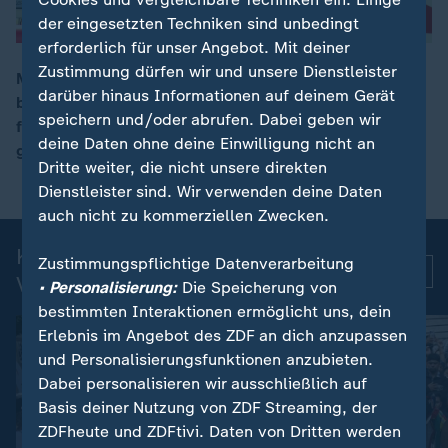
der eingesetzten Techniken sind unbedingt
erforderlich für unser Angebot. Mit deiner
Zustimmung dürfen wir und unsere Dienstleister
Mit 96,2 Prozent wurde SPD-Landesfraktionschef Ott
darüber hinaus Informationen auf deinem Gerät
bei der Delegiertenkonferenz zum Spitzenkandidaten
00:10
speichern und/oder abrufen. Dabei geben wir
für die NRW-Wahl gewählt. Er wird im April 2027
deine Daten ohne deine Einwilligung nicht an
gegen Ministerpräsident Wüst (CDU) antreten.
Dritte weiter, die nicht unsere direkten
Dienstleister sind. Wir verwenden deine Daten
auch nicht zu kommerziellen Zwecken.
Kurznachrichten: Aktuelle
Zustimmungspflichtige Datenverarbeitung
Mehr
Videos
• Personalisierung:
Die Speicherung von
bestimmten Interaktionen ermöglicht uns, dein
Erlebnis im Angebot des ZDF an dich anzupassen
und Personalisierungsfunktionen anzubieten.
Dabei personalisieren wir ausschließlich auf
Basis deiner Nutzung von ZDF Streaming, der
ZDFheute und ZDFtivi. Daten von Dritten werden