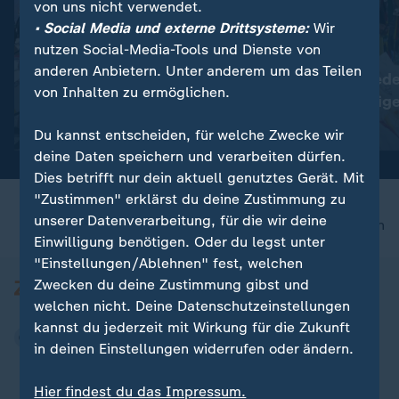
von uns nicht verwendet.
• Social Media und externe Drittsysteme:
Wir
nutzen Social-Media-Tools und Dienste von
:
:
Plauen in Sachsen
Nepal
anderen Anbietern. Unter anderem um das Teilen
Tausende protestieren
Kathmandu gede
von Inhalten zu ermöglichen.
gegen die Bundesregierung
toten Bergsteig
Video
0:28
Video
0:43
Du kannst entscheiden, für welche Zwecke wir
deine Daten speichern und verarbeiten dürfen.
Dies betrifft nur dein aktuell genutztes Gerät. Mit
"Zustimmen" erklärst du deine Zustimmung zu
unserer Datenverarbeitung, für die wir deine
nach oben
Einwilligung benötigen. Oder du legst unter
"Einstellungen/Ablehnen" fest, welchen
Zwecken du deine Zustimmung gibst und
welchen nicht. Deine Datenschutzeinstellungen
kannst du jederzeit mit Wirkung für die Zukunft
in deinen Einstellungen widerrufen oder ändern.
Hier findest du das Impressum.