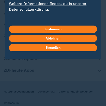
Aktuell bei ZDFheute
Weitere Informationen findest du in unserer
Datenschutzerklärung.
Zuletzt veröffentlicht
Aktuelle Sendungs-Videos
Zustimmen
ZDFheute Stories
Ablehnen
Themen im Überblick
Einstellen
ZDFheute Update
ZDFheute Apps
Nutzungsbedingungen
Datenschutz
Datenschutzeinstellungen
Impressum