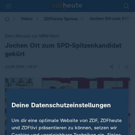
Jochen Ott zum SPD-Sp
Video
ZDFheute Xpress
Zehn Monate vor NRW-Wahl
Jochen Ott zum SPD-Spitzenkandidat
:
gekürt
|
13.06.2026 | 14:57
Deine Datenschutzeinstellungen
Um dir eine optimale Website von ZDF, ZDFheute
und ZDFtivi präsentieren zu können, setzen wir
Cookies und vergleichbare Techniken ein. Einige