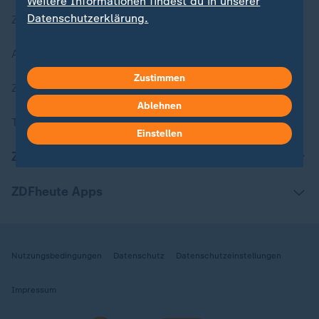
Weitere Informationen findest du in unserer
Datenschutzerklärung.
Zuletzt veröffentlicht
Aktuelle Sendungs-Videos
Zustimmen
ZDFheute Stories
Ablehnen
Themen im Überblick
Einstellen
ZDFheute Update
ZDFheute Apps
Nutzungsbedingungen
Datenschutz
Datenschutzeinstellungen
Impressum