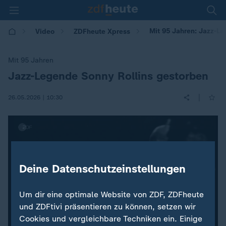
Mit 95 Jahren: Jazz-L
Video
ZDFheute Xpress
Mit 95 Jahren
Jazz-Legende Sonny Rollins gestorben
:
|
26.05.2026 | 10:30
Deine Datenschutzeinstellungen
Um dir eine optimale Website von ZDF, ZDFheute
und ZDFtivi präsentieren zu können, setzen wir
Cookies und vergleichbare Techniken ein. Einige