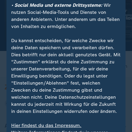
• Social Media und externe Drittsysteme:
Wir
:
:
Wassermangel im Po
Wegen Niedrigwasser
nutzen Social-Media-Tools und Dienste von
Italien: Agrarproduktion ist
Bundesländer lo
anderen Anbietern. Unter anderem um das Teilen
bedroht
Fahrverbote
von Inhalten zu ermöglichen.
Video
1:53
Video
0:28
Du kannst entscheiden, für welche Zwecke wir
deine Daten speichern und verarbeiten dürfen.
Dies betrifft nur dein aktuell genutztes Gerät. Mit
"Zustimmen" erklärst du deine Zustimmung zu
nach oben
unserer Datenverarbeitung, für die wir deine
Einwilligung benötigen. Oder du legst unter
"Einstellungen/Ablehnen" fest, welchen
Zwecken du deine Zustimmung gibst und
welchen nicht. Deine Datenschutzeinstellungen
kannst du jederzeit mit Wirkung für die Zukunft
in deinen Einstellungen widerrufen oder ändern.
Aktuell bei ZDFheute
Hier findest du das Impressum.