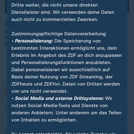
Dritte weiter, die nicht unsere direkten
Dienstleister sind. Wir verwenden deine Daten
auch nicht zu kommerziellen Zwecken.
In der Slowakei demonstrierten Tausende gegen das
geplante Gesetz zur Offenlegung der Finanzen von
00:12
Zustimmungspflichtige Datenverarbeitung
Nicht-Regierungsorganisationen. Kritiker werfen der
• Personalisierung:
Die Speicherung von
Regierung Schikane vor.
bestimmten Interaktionen ermöglicht uns, dein
Erlebnis im Angebot des ZDF an dich anzupassen
und Personalisierungsfunktionen anzubieten.
Dabei personalisieren wir ausschließlich auf
nach oben
Basis deiner Nutzung von ZDF Streaming, der
ZDFheute und ZDFtivi. Daten von Dritten werden
von uns nicht verwendet.
• Social Media und externe Drittsysteme:
Wir
nutzen Social-Media-Tools und Dienste von
anderen Anbietern. Unter anderem um das Teilen
von Inhalten zu ermöglichen.
Aktuell bei ZDFheute