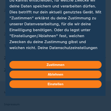
Du kannst entscheiden, für welche Zwecke wir
deine Daten speichern und verarbeiten dürfen.
Zuletzt veröffentlicht
Dies betrifft nur dein aktuell genutztes Gerät. Mit
"Zustimmen" erklärst du deine Zustimmung zu
Aktuelle Sendungs-Videos
unserer Datenverarbeitung, für die wir deine
Einwilligung benötigen. Oder du legst unter
ZDFheute Stories
"Einstellungen/Ablehnen" fest, welchen
Zwecken du deine Zustimmung gibst und
Themen im Überblick
welchen nicht. Deine Datenschutzeinstellungen
kannst du jederzeit mit Wirkung für die Zukunft
ZDFheute Update
in deinen Einstellungen widerrufen oder ändern.
Zustimmen
ZDFheute Apps
Hier findest du das Impressum.
Ablehnen
Weitere Informationen findest du in unserer
Datenschutzerklärung.
Einstellen
Nutzungsbedingungen
Datenschutz
Datenschutzeinstellungen
Impressum