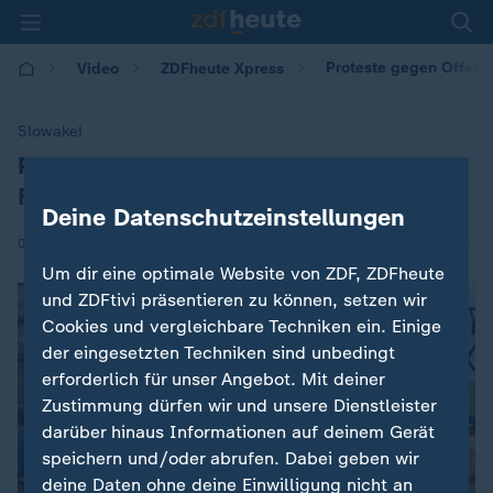
Proteste gegen Offen
Video
ZDFheute Xpress
Slowakei
Proteste gegen Offenlegung von NGO-
:
Finanzen
Deine Datenschutzeinstellungen
|
04.04.2025 | 07:00
Um dir eine optimale Website von ZDF, ZDFheute
und ZDFtivi präsentieren zu können, setzen wir
Cookies und vergleichbare Techniken ein. Einige
der eingesetzten Techniken sind unbedingt
erforderlich für unser Angebot. Mit deiner
Zustimmung dürfen wir und unsere Dienstleister
darüber hinaus Informationen auf deinem Gerät
speichern und/oder abrufen. Dabei geben wir
deine Daten ohne deine Einwilligung nicht an