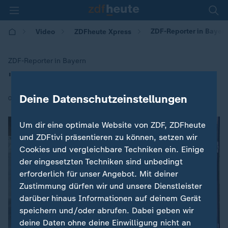
ZDF-Reporter in Bayer
Video
ZDFheute Xpress
ZDF-Reporter in Bayern
"Lage in München wieder entspannt“
:
Deine Datenschutzeinstellungen
|
09.01.2026 | 09:00
Um dir eine optimale Website von ZDF, ZDFheute
und ZDFtivi präsentieren zu können, setzen wir
Cookies und vergleichbare Techniken ein. Einige
der eingesetzten Techniken sind unbedingt
erforderlich für unser Angebot. Mit deiner
Zustimmung dürfen wir und unsere Dienstleister
darüber hinaus Informationen auf deinem Gerät
speichern und/oder abrufen. Dabei geben wir
deine Daten ohne deine Einwilligung nicht an