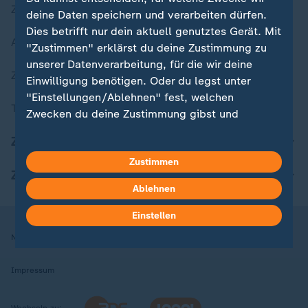
Zuletzt veröffentlicht
deine Daten speichern und verarbeiten dürfen.
Dies betrifft nur dein aktuell genutztes Gerät. Mit
Aktuelle Sendungs-Videos
"Zustimmen" erklärst du deine Zustimmung zu
unserer Datenverarbeitung, für die wir deine
ZDFheute Stories
Einwilligung benötigen. Oder du legst unter
"Einstellungen/Ablehnen" fest, welchen
Themen im Überblick
Zwecken du deine Zustimmung gibst und
welchen nicht. Deine Datenschutzeinstellungen
ZDFheute Update
kannst du jederzeit mit Wirkung für die Zukunft
Zustimmen
in deinen Einstellungen widerrufen oder ändern.
ZDFheute Apps
Ablehnen
Hier findest du das Impressum.
Weitere Informationen findest du in unserer
Einstellen
Datenschutzerklärung.
Nutzungsbedingungen
Datenschutz
Datenschutzeinstellungen
Impressum