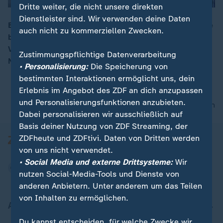
Dritte weiter, die nicht unsere direkten
Dienstleister sind. Wir verwenden deine Daten
Bayern war in den Morgenstunden von extremer Glätte
auch nicht zu kommerziellen Zwecken.
betroffen. Es gab zwar Unfälle, ein großes
00:14
Verkehrschaos blieb aber aus, so ZDF-Reporter Moritz
Zustimmungspflichtige Datenverarbeitung
Neuß.
• Personalisierung:
Die Speicherung von
bestimmten Interaktionen ermöglicht uns, dein
Erlebnis im Angebot des ZDF an dich anzupassen
und Personalisierungsfunktionen anzubieten.
nach oben
Dabei personalisieren wir ausschließlich auf
Basis deiner Nutzung von ZDF Streaming, der
ZDFheute und ZDFtivi. Daten von Dritten werden
von uns nicht verwendet.
• Social Media und externe Drittsysteme:
Wir
nutzen Social-Media-Tools und Dienste von
anderen Anbietern. Unter anderem um das Teilen
von Inhalten zu ermöglichen.
Aktuell bei ZDFheute
Du kannst entscheiden, für welche Zwecke wir