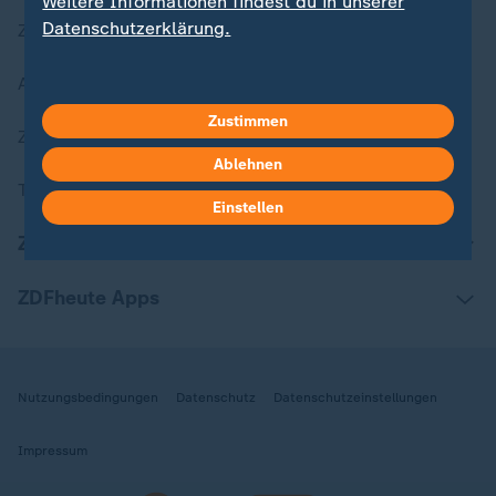
Weitere Informationen findest du in unserer
Datenschutzerklärung.
Zuletzt veröffentlicht
Aktuelle Sendungs-Videos
Zustimmen
ZDFheute Stories
Ablehnen
Themen im Überblick
Einstellen
ZDFheute Update
ZDFheute Apps
Nutzungsbedingungen
Datenschutz
Datenschutzeinstellungen
Impressum