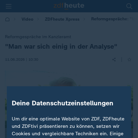
Reformgespräche: "Man 
Video
ZDFheute Xpress
Reformgespräche im Kanzleramt
"Man war sich einig in der Analyse"
:
|
11.06.2026 | 10:30
Deine Datenschutzeinstellungen
Um dir eine optimale Website von ZDF, ZDFheute
und ZDFtivi präsentieren zu können, setzen wir
Cookies und vergleichbare Techniken ein. Einige