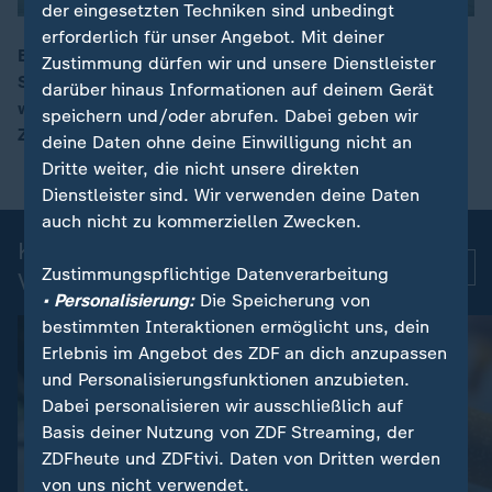
der eingesetzten Techniken sind unbedingt
erforderlich für unser Angebot. Mit deiner
Bei den Reformgesprächen seien sich Koalition und
Zustimmung dürfen wir und unsere Dienstleister
Sozialpartner einig gewesen, "dass man das Land
darüber hinaus Informationen auf deinem Gerät
00:16
wieder auf Wachstumskurs bringen müsse", berichtet
speichern und/oder abrufen. Dabei geben wir
ZDF-Korrespondent Hinterleitner.
deine Daten ohne deine Einwilligung nicht an
Dritte weiter, die nicht unsere direkten
Dienstleister sind. Wir verwenden deine Daten
auch nicht zu kommerziellen Zwecken.
Kurznachrichten: Aktuelle
Mehr
Zustimmungspflichtige Datenverarbeitung
Videos
• Personalisierung:
Die Speicherung von
bestimmten Interaktionen ermöglicht uns, dein
Erlebnis im Angebot des ZDF an dich anzupassen
und Personalisierungsfunktionen anzubieten.
Dabei personalisieren wir ausschließlich auf
Basis deiner Nutzung von ZDF Streaming, der
ZDFheute und ZDFtivi. Daten von Dritten werden
von uns nicht verwendet.