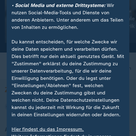
• Social Media und externe Drittsysteme:
Wir
:
:
Nachfahre von Escobars Nilpferden
Zoll-Fund in Charleroi
nutzen Social-Media-Tools und Dienste von
Kolumbien: Mutterloses
Belgien: Illegale
anderen Anbietern. Unter anderem um das Teilen
Hippo-Baby gerettet
Zigarettenfabrik
von Inhalten zu ermöglichen.
Video
0:43
Video
1:15
Du kannst entscheiden, für welche Zwecke wir
deine Daten speichern und verarbeiten dürfen.
Dies betrifft nur dein aktuell genutztes Gerät. Mit
"Zustimmen" erklärst du deine Zustimmung zu
nach oben
unserer Datenverarbeitung, für die wir deine
Einwilligung benötigen. Oder du legst unter
"Einstellungen/Ablehnen" fest, welchen
Zwecken du deine Zustimmung gibst und
welchen nicht. Deine Datenschutzeinstellungen
kannst du jederzeit mit Wirkung für die Zukunft
in deinen Einstellungen widerrufen oder ändern.
Aktuell bei ZDFheute
Hier findest du das Impressum.