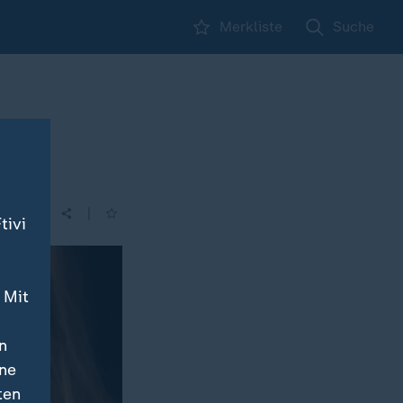
Merkliste
Suche
e
|
tivi
 Mit
n
ine
ten