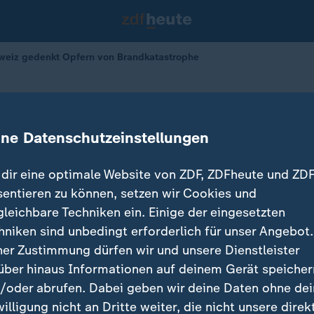
weiz gedenkt Opfern von Brandkatastrophe
edenkt Opfern von Brandkatastroph
ine Datenschutzeinstellungen
dir eine optimale Website von ZDF, ZDFheute und ZDF
sentieren zu können, setzen wir Cookies und
gleichbare Techniken ein. Einige der eingesetzten
hniken sind unbedingt erforderlich für unser Angebot.
ner Zustimmung dürfen wir und unsere Dienstleister
über hinaus Informationen auf deinem Gerät speicher
/oder abrufen. Dabei geben wir deine Daten ohne de
willigung nicht an Dritte weiter, die nicht unsere direk