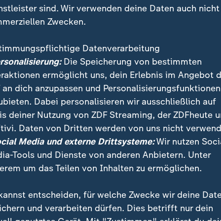
nstleister sind. Wir verwenden deine Daten auch nicht
merziellen Zwecken.
timmungspflichtige Datenverarbeitung
ersonalisierung:
Die Speicherung von bestimmten
eraktionen ermöglicht uns, dein Erlebnis im Angebot 
 an dich anzupassen und Personalisierungsfunktionen
ubieten. Dabei personalisieren wir ausschließlich auf
is deiner Nutzung von ZDF Streaming, der ZDFheute 
tivi. Daten von Dritten werden von uns nicht verwend
enkt der Opfer der Brandkatastrophe in Crans-Monta
ocial Media und externe Drittsysteme:
Wir nutzen Soci
den unter anderem Italiens Präsident Mattarella und F
ia-Tools und Dienste von anderen Anbietern. Unter
on erwartet.
erem um das Teilen von Inhalten zu ermöglichen.
kannst entscheiden, für welche Zwecke wir deine Dat
ichern und verarbeiten dürfen. Dies betrifft nur dein