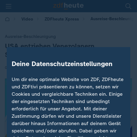
Ausreise-Beschleunigu
Video
ZDFheute Xpress
Ausreise-Beschleunigung
USA entziehen Venezolanern
:
Schutzstatus
Deine Datenschutzeinstellungen
|
04.09.2025 | 07:00
Um dir eine optimale Website von ZDF, ZDFheute
und ZDFtivi präsentieren zu können, setzen wir
Cookies und vergleichbare Techniken ein. Einige
der eingesetzten Techniken sind unbedingt
erforderlich für unser Angebot. Mit deiner
Zustimmung dürfen wir und unsere Dienstleister
darüber hinaus Informationen auf deinem Gerät
speichern und/oder abrufen. Dabei geben wir