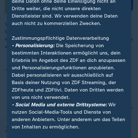
deine Daten ohne deine Einwilligung nicht an
Dritte weiter, die nicht unsere direkten
Dienstleister sind. Wir verwenden deine Daten
auch nicht zu kommerziellen Zwecken.
Venezolaner verlieren in den USA zukünftig ihren
temporären Schutzstatus. Das hat die US-Regierung
00:16
Zustimmungspflichtige Datenverarbeitung
entschieden, um die Ausreise der rund 250 Betroffenen
• Personalisierung:
Die Speicherung von
zu beschleunigen.
bestimmten Interaktionen ermöglicht uns, dein
Erlebnis im Angebot des ZDF an dich anzupassen
und Personalisierungsfunktionen anzubieten.
Thema
Dabei personalisieren wir ausschließlich auf
Basis deiner Nutzung von ZDF Streaming, der
USA
ZDFheute und ZDFtivi. Daten von Dritten werden
von uns nicht verwendet.
• Social Media und externe Drittsysteme:
Wir
nach oben
nutzen Social-Media-Tools und Dienste von
anderen Anbietern. Unter anderem um das Teilen
von Inhalten zu ermöglichen.