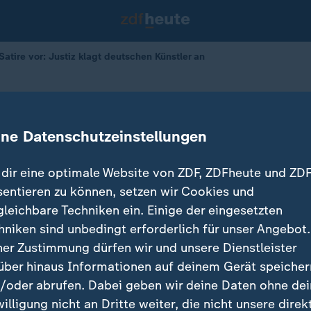
tire vor: Justiz klagt deutschen Künstler an
n Satire vor
Justiz klagt deutschen Künstler an
ine Datenschutzeinstellungen
19.12.2025 
dir eine optimale Website von ZDF, ZDFheute und ZDF
sentieren zu können, setzen wir Cookies und
gleichbare Techniken ein. Einige der eingesetzten
hniken sind unbedingt erforderlich für unser Angebot.
ner Zustimmung dürfen wir und unsere Dienstleister
über hinaus Informationen auf deinem Gerät speicher
/oder abrufen. Dabei geben wir deine Daten ohne de
willigung nicht an Dritte weiter, die nicht unsere direk