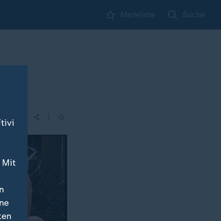
Merkliste
Suche
|
| 13:10
tivi
 Mit
n
ine
ten