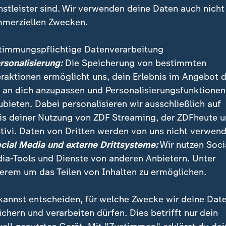
nstleister sind. Wir verwenden deine Daten auch nicht
merziellen Zwecken.
timmungspflichtige Datenverarbeitung
ersonalisierung:
Die Speicherung von bestimmten
eraktionen ermöglicht uns, dein Erlebnis im Angebot 
 an dich anzupassen und Personalisierungsfunktionen
ubieten. Dabei personalisieren wir ausschließlich auf
is deiner Nutzung von ZDF Streaming, der ZDFheute 
tivi. Daten von Dritten werden von uns nicht verwend
ericht hat ein Strafverfahren gegen den Bildhauer Jac
ocial Media und externe Drittsysteme:
Wir nutzen Soci
ly produzierte mehrfach satirische Mottowagen mit ru
ia-Tools und Dienste von anderen Anbietern. Unter
erem um das Teilen von Inhalten zu ermöglichen.
kannst entscheiden, für welche Zwecke wir deine Dat
ichern und verarbeiten dürfen. Dies betrifft nur dein