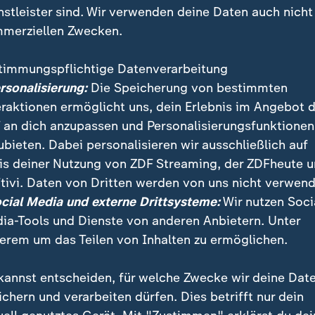
nstleister sind. Wir verwenden deine Daten auch nicht
merziellen Zwecken.
timmungspflichtige Datenverarbeitung
ersonalisierung:
Die Speicherung von bestimmten
eraktionen ermöglicht uns, dein Erlebnis im Angebot 
 an dich anzupassen und Personalisierungsfunktionen
ubieten. Dabei personalisieren wir ausschließlich auf
is deiner Nutzung von ZDF Streaming, der ZDFheute 
tivi. Daten von Dritten werden von uns nicht verwend
hat eine neue RS-Virus-Welle begonnen. Seit Dezember
ocial Media und externe Drittsysteme:
Wir nutzen Soci
RKI deutlich gestiegen, besonders betroffen sind Kinde
ia-Tools und Dienste von anderen Anbietern. Unter
erem um das Teilen von Inhalten zu ermöglichen.
kannst entscheiden, für welche Zwecke wir deine Dat
ichern und verarbeiten dürfen. Dies betrifft nur dein