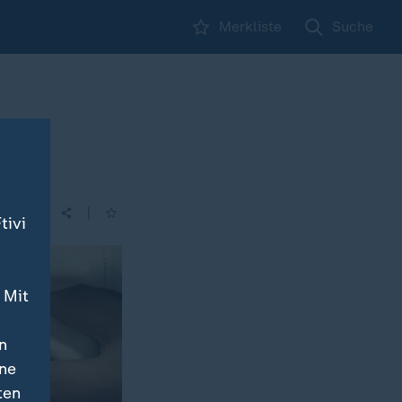
Merkliste
Suche
|
tivi
 Mit
n
ine
ten