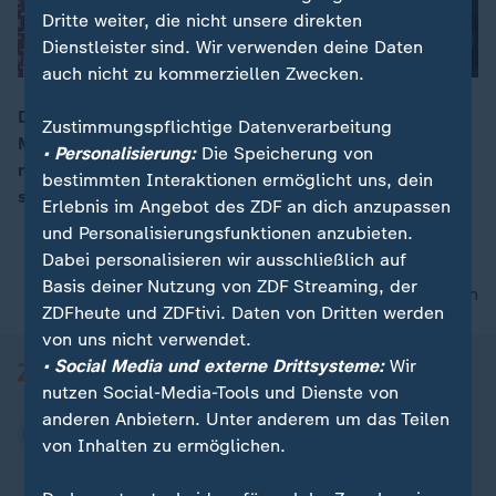
Dritte weiter, die nicht unsere direkten
Dienstleister sind. Wir verwenden deine Daten
auch nicht zu kommerziellen Zwecken.
Deutschland hat im vergangenen Jahr über 21
Zustimmungspflichtige Datenverarbeitung
Milliarden Euro aus dem europäischen und dem
00:16
• Personalisierung:
Die Speicherung von
nationalen CO2-Emissionshandel eingenommen. Das
bestimmten Interaktionen ermöglicht uns, dein
sind rund drei Milliarden Euro mehr als im Jahr zuvor.
Erlebnis im Angebot des ZDF an dich anzupassen
und Personalisierungsfunktionen anzubieten.
Dabei personalisieren wir ausschließlich auf
Basis deiner Nutzung von ZDF Streaming, der
nach oben
ZDFheute und ZDFtivi. Daten von Dritten werden
von uns nicht verwendet.
• Social Media und externe Drittsysteme:
Wir
nutzen Social-Media-Tools und Dienste von
anderen Anbietern. Unter anderem um das Teilen
von Inhalten zu ermöglichen.