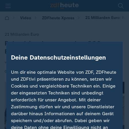
21 Milliarden Euro: R
Video
ZDFheute Xpress
21 Milliarden Euro
Rekordeinnahmen aus dem CO2-
:
Emissionshandel
Deine Datenschutzeinstellungen
von Laura Ozdoba
|
07.01.2026 | 10:51
Um dir eine optimale Website von ZDF, ZDFheute
und ZDFtivi präsentieren zu können, setzen wir
Cookies und vergleichbare Techniken ein. Einige
der eingesetzten Techniken sind unbedingt
erforderlich für unser Angebot. Mit deiner
Zustimmung dürfen wir und unsere Dienstleister
darüber hinaus Informationen auf deinem Gerät
speichern und/oder abrufen. Dabei geben wir
deine Daten ohne deine Einwilligung nicht an