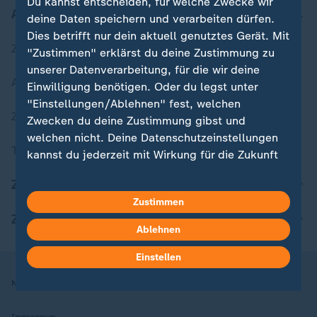
Du kannst entscheiden, für welche Zwecke wir
Aktuell bei ZDFheute
deine Daten speichern und verarbeiten dürfen.
Dies betrifft nur dein aktuell genutztes Gerät. Mit
Zuletzt veröffentlicht
"Zustimmen" erklärst du deine Zustimmung zu
unserer Datenverarbeitung, für die wir deine
Aktuelle Sendungs-Videos
Einwilligung benötigen. Oder du legst unter
"Einstellungen/Ablehnen" fest, welchen
ZDFheute Stories
Zwecken du deine Zustimmung gibst und
welchen nicht. Deine Datenschutzeinstellungen
Themen im Überblick
kannst du jederzeit mit Wirkung für die Zukunft
in deinen Einstellungen widerrufen oder ändern.
ZDFheute Update
Zustimmen
Hier findest du das Impressum.
ZDFheute Apps
Weitere Informationen findest du in unserer
Ablehnen
Datenschutzerklärung.
Einstellen
Nutzungsbedingungen
Datenschutz
Datenschutzeinstellungen