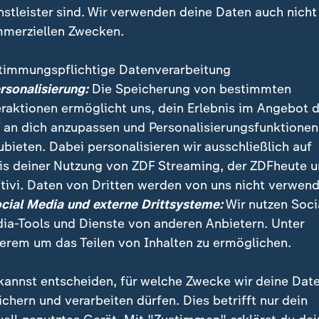
nstleister sind. Wir verwenden deine Daten auch nicht
merziellen Zwecken.
timmungspflichtige Datenverarbeitung
ersonalisierung:
Die Speicherung von bestimmten
eraktionen ermöglicht uns, dein Erlebnis im Angebot 
 an dich anzupassen und Personalisierungsfunktionen
ubieten. Dabei personalisieren wir ausschließlich auf
is deiner Nutzung von ZDF Streaming, der ZDFheute 
tivi. Daten von Dritten werden von uns nicht verwend
hat einen offiziellen TikTok-Account gestartet. Zuvor
ocial Media und externe Drittsysteme:
Wir nutzen Soci
Video-Plattform TikTok wegen angeblicher Sicherheit
ia-Tools und Dienste von anderen Anbietern. Unter
erem um das Teilen von Inhalten zu ermöglichen.
kannst entscheiden, für welche Zwecke wir deine Dat
ichern und verarbeiten dürfen. Dies betrifft nur dein