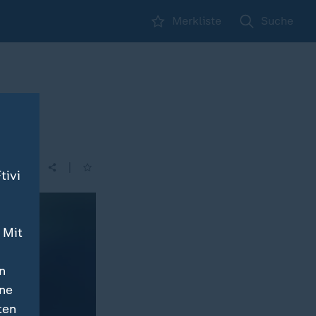
Merkliste
Suche
|
tivi
 Mit
n
ine
ten