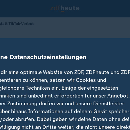
tatt TikTok-Verbot
f Social Media
account statt TikTok-Verbot
ine Datenschutzeinstellungen
dir eine optimale Website von ZDF, ZDFheute und ZDF
sentieren zu können, setzen wir Cookies und
gleichbare Techniken ein. Einige der eingesetzten
hniken sind unbedingt erforderlich für unser Angebot.
ner Zustimmung dürfen wir und unsere Dienstleister
über hinaus Informationen auf deinem Gerät speicher
/oder abrufen. Dabei geben wir deine Daten ohne de
willigung nicht an Dritte weiter, die nicht unsere direk