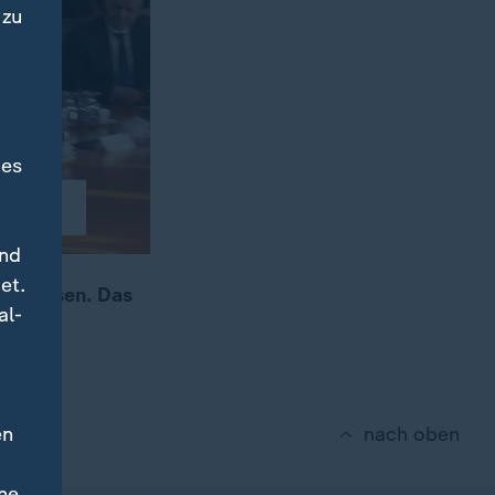
 zu
des
und
et.
schlossen. Das
al-
en
nach oben
ne