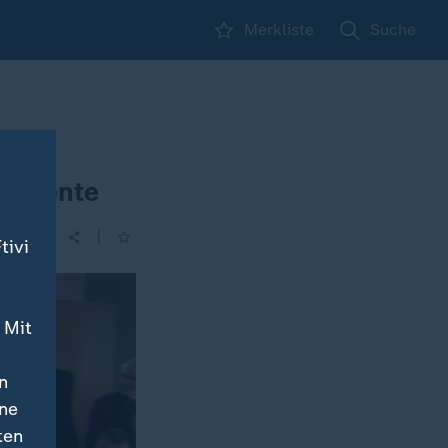
Merkliste
Suche
er-Rente
|
tivi
 Mit
n
ine
ten