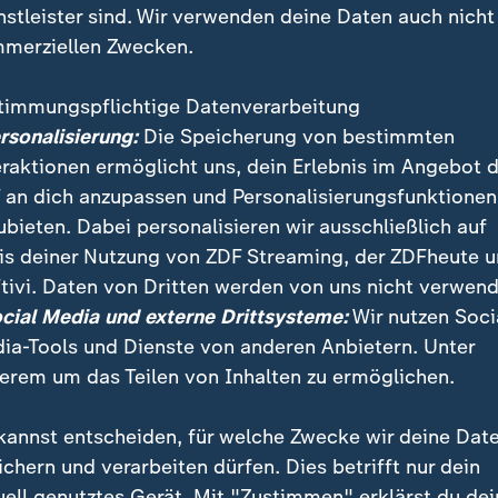
nstleister sind. Wir verwenden deine Daten auch nicht
merziellen Zwecken.
timmungspflichtige Datenverarbeitung
ersonalisierung:
Die Speicherung von bestimmten
eraktionen ermöglicht uns, dein Erlebnis im Angebot 
 an dich anzupassen und Personalisierungsfunktionen
ubieten. Dabei personalisieren wir ausschließlich auf
is deiner Nutzung von ZDF Streaming, der ZDFheute 
tivi. Daten von Dritten werden von uns nicht verwend
rung hat eine Reform der privaten Altersvorsorge be
ocial Media und externe Drittsysteme:
Wir nutzen Soci
 die Riester-Rente ab.
ia-Tools und Dienste von anderen Anbietern. Unter
erem um das Teilen von Inhalten zu ermöglichen.
kannst entscheiden, für welche Zwecke wir deine Dat
ichern und verarbeiten dürfen. Dies betrifft nur dein
uell genutztes Gerät. Mit "Zustimmen" erklärst du dei