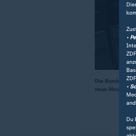
Die
kom
Zus
• P
Int
ZDF
anz
Bas
ZDF
Die Bundesregie
• S
neue Modell löst
00:08
00:31
Med
and
Du 
spe
akt