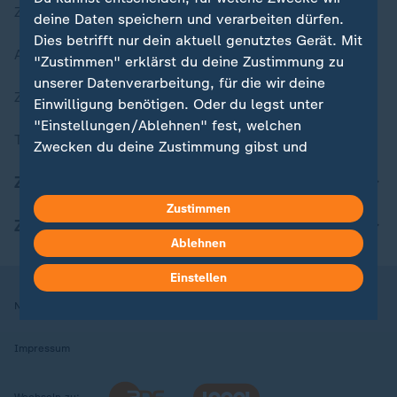
Zuletzt veröffentlicht
deine Daten speichern und verarbeiten dürfen.
Dies betrifft nur dein aktuell genutztes Gerät. Mit
Aktuelle Sendungs-Videos
"Zustimmen" erklärst du deine Zustimmung zu
unserer Datenverarbeitung, für die wir deine
ZDFheute Stories
Einwilligung benötigen. Oder du legst unter
"Einstellungen/Ablehnen" fest, welchen
Themen im Überblick
Zwecken du deine Zustimmung gibst und
welchen nicht. Deine Datenschutzeinstellungen
ZDFheute Update
kannst du jederzeit mit Wirkung für die Zukunft
Zustimmen
in deinen Einstellungen widerrufen oder ändern.
ZDFheute Apps
Ablehnen
Hier findest du das Impressum.
Weitere Informationen findest du in unserer
Einstellen
Datenschutzerklärung.
Nutzungsbedingungen
Datenschutz
Datenschutzeinstellungen
Impressum