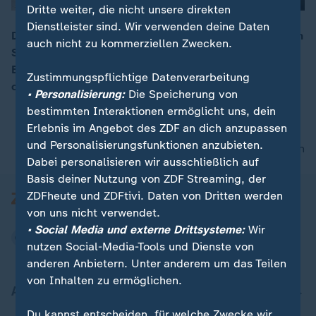
Dritte weiter, die nicht unsere direkten
Dienstleister sind. Wir verwenden deine Daten
Die Behörden gehen in mehreren Bundesländern gegen
auch nicht zu kommerziellen Zwecken.
Schwarzarbeit in Nagelstudios vor. Ein 56-jähriger
00:16
Betreiber soll dort vietnamesische Staatsangehörige
Zustimmungspflichtige Datenverarbeitung
ohne Arbeitserlaubnis beschäftigt haben.
• Personalisierung:
Die Speicherung von
bestimmten Interaktionen ermöglicht uns, dein
Erlebnis im Angebot des ZDF an dich anzupassen
und Personalisierungsfunktionen anzubieten.
nach oben
Dabei personalisieren wir ausschließlich auf
Basis deiner Nutzung von ZDF Streaming, der
ZDFheute und ZDFtivi. Daten von Dritten werden
von uns nicht verwendet.
• Social Media und externe Drittsysteme:
Wir
nutzen Social-Media-Tools und Dienste von
anderen Anbietern. Unter anderem um das Teilen
von Inhalten zu ermöglichen.
Aktuell bei ZDFheute
Du kannst entscheiden, für welche Zwecke wir