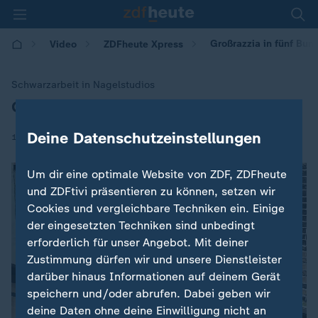
Großrazzia in fünf Bun
Video
ZDFheute Xpress
Schwarzarbeit in Nagelstudios
Großrazzia in fünf Bundesländern
:
Deine Datenschutzeinstellungen
|
14.01.2026 | 21:43
Um dir eine optimale Website von ZDF, ZDFheute
und ZDFtivi präsentieren zu können, setzen wir
Cookies und vergleichbare Techniken ein. Einige
der eingesetzten Techniken sind unbedingt
erforderlich für unser Angebot. Mit deiner
Zustimmung dürfen wir und unsere Dienstleister
darüber hinaus Informationen auf deinem Gerät
speichern und/oder abrufen. Dabei geben wir
deine Daten ohne deine Einwilligung nicht an