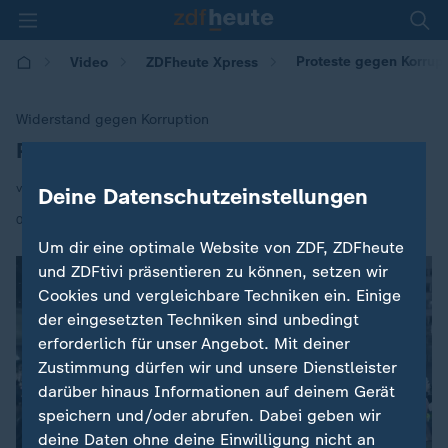
Proteste gegen Korrupt
Video
ZDFheute Xpress
Widerstand gegen Korruption
Proteste gegen Korruption in Bulgarien
:
von Kai Remen
Deine Datenschutzeinstellungen
|
02.12.2025 | 07:26
Um dir eine optimale Website von ZDF, ZDFheute
und ZDFtivi präsentieren zu können, setzen wir
Cookies und vergleichbare Techniken ein. Einige
der eingesetzten Techniken sind unbedingt
erforderlich für unser Angebot. Mit deiner
Zustimmung dürfen wir und unsere Dienstleister
darüber hinaus Informationen auf deinem Gerät
speichern und/oder abrufen. Dabei geben wir
deine Daten ohne deine Einwilligung nicht an