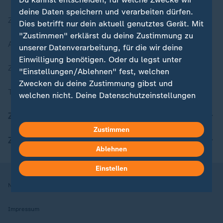
deine Daten speichern und verarbeiten dürfen.
Zuletzt veröffentlicht
Dies betrifft nur dein aktuell genutztes Gerät. Mit
"Zustimmen" erklärst du deine Zustimmung zu
Aktuelle Sendungs-Videos
unserer Datenverarbeitung, für die wir deine
Einwilligung benötigen. Oder du legst unter
ZDFheute Stories
"Einstellungen/Ablehnen" fest, welchen
Zwecken du deine Zustimmung gibst und
Themen im Überblick
welchen nicht. Deine Datenschutzeinstellungen
kannst du jederzeit mit Wirkung für die Zukunft
ZDFheute Update
in deinen Einstellungen widerrufen oder ändern.
Zustimmen
ZDFheute Apps
Hier findest du das Impressum.
Ablehnen
Weitere Informationen findest du in unserer
Datenschutzerklärung.
Einstellen
Nutzungsbedingungen
Datenschutz
Datenschutzeinstellungen
Impressum