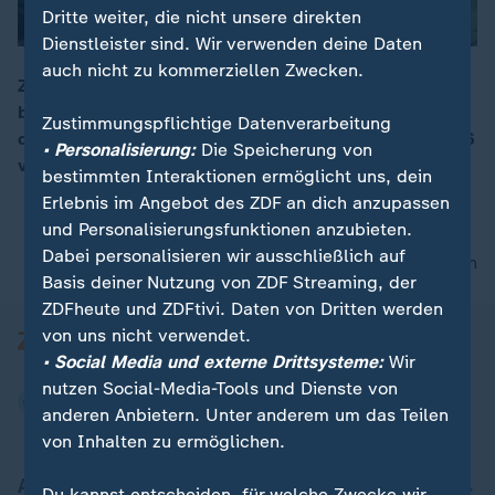
Dritte weiter, die nicht unsere direkten
Dienstleister sind. Wir verwenden deine Daten
auch nicht zu kommerziellen Zwecken.
Zehntausende Menschen protestieren in der
bulgarischen Hauptstadt Sofia gegen die Korruption
00:16
Zustimmungspflichtige Datenverarbeitung
der Regierung. Vorwurf: Der Haushaltsentwurf für 2026
• Personalisierung:
Die Speicherung von
verschleiert Korruption.
bestimmten Interaktionen ermöglicht uns, dein
Erlebnis im Angebot des ZDF an dich anzupassen
und Personalisierungsfunktionen anzubieten.
Dabei personalisieren wir ausschließlich auf
nach oben
Basis deiner Nutzung von ZDF Streaming, der
ZDFheute und ZDFtivi. Daten von Dritten werden
von uns nicht verwendet.
• Social Media und externe Drittsysteme:
Wir
nutzen Social-Media-Tools und Dienste von
anderen Anbietern. Unter anderem um das Teilen
von Inhalten zu ermöglichen.
Aktuell bei ZDFheute
Du kannst entscheiden, für welche Zwecke wir