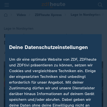
Lage in Nordsyrien: P
Video
ZDFheute Xpress
Lage in Nordsyrien
Prokurdische Demonstrationen in
:
Deutschland
Deine Datenschutzeinstellungen
|
21.01.2026 | 08:00
Um dir eine optimale Website von ZDF, ZDFheute
und ZDFtivi präsentieren zu können, setzen wir
Cookies und vergleichbare Techniken ein. Einige
der eingesetzten Techniken sind unbedingt
erforderlich für unser Angebot. Mit deiner
Zustimmung dürfen wir und unsere Dienstleister
darüber hinaus Informationen auf deinem Gerät
speichern und/oder abrufen. Dabei geben wir
deine Daten ohne deine Einwilligung nicht an