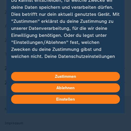
Du kannst entscheiden, für welche Zwecke wir
deine Daten speichern und verarbeiten dürfen.
Zuletzt veröffentlicht
Dies betrifft nur dein aktuell genutztes Gerät. Mit
"Zustimmen" erklärst du deine Zustimmung zu
Aktuelle Sendungs-Videos
unserer Datenverarbeitung, für die wir deine
Einwilligung benötigen. Oder du legst unter
ZDFheute Stories
"Einstellungen/Ablehnen" fest, welchen
Zwecken du deine Zustimmung gibst und
Themen im Überblick
welchen nicht. Deine Datenschutzeinstellungen
kannst du jederzeit mit Wirkung für die Zukunft
ZDFheute Update
in deinen Einstellungen widerrufen oder ändern.
Zustimmen
ZDFheute Apps
Hier findest du das Impressum.
Ablehnen
Weitere Informationen findest du in unserer
Datenschutzerklärung.
Einstellen
Nutzungsbedingungen
Datenschutz
Datenschutzeinstellungen
Impressum