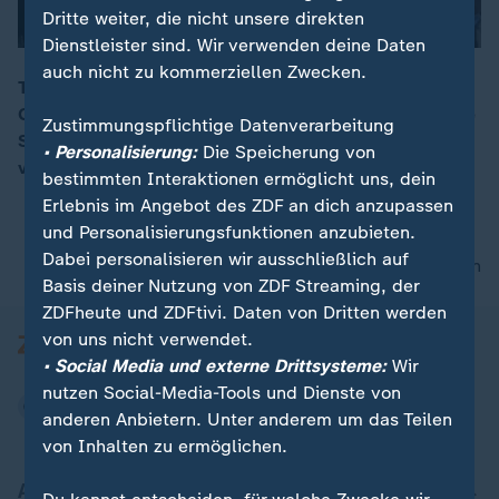
Dritte weiter, die nicht unsere direkten
Dienstleister sind. Wir verwenden deine Daten
auch nicht zu kommerziellen Zwecken.
Tausende Menschen gingen in mehreren deutschen
Großstädten angesichts der Lage in Nordsyrien auf die
00:12
Zustimmungspflichtige Datenverarbeitung
Straßen. Die Proteste verliefen überwiegend friedlich,
• Personalisierung:
Die Speicherung von
vereinzelt kam es zu Ausschreitungen.
bestimmten Interaktionen ermöglicht uns, dein
Erlebnis im Angebot des ZDF an dich anzupassen
und Personalisierungsfunktionen anzubieten.
Dabei personalisieren wir ausschließlich auf
nach oben
Basis deiner Nutzung von ZDF Streaming, der
ZDFheute und ZDFtivi. Daten von Dritten werden
von uns nicht verwendet.
• Social Media und externe Drittsysteme:
Wir
nutzen Social-Media-Tools und Dienste von
anderen Anbietern. Unter anderem um das Teilen
von Inhalten zu ermöglichen.
Aktuell bei ZDFheute