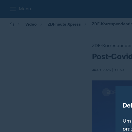
Menü
ZDF-Korrespondentin
Video
ZDFheute Xpress
ZDF-Korresponden
Post-Covid
:
30.01.2026 | 17:59
De
Um 
prä