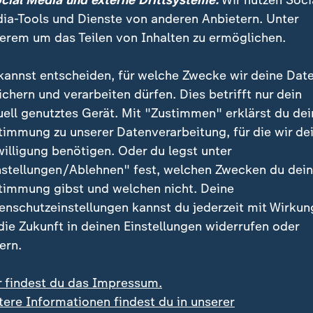
ocial Media und externe Drittsysteme:
Wir nutzen Soci
ia-Tools und Dienste von anderen Anbietern. Unter
erem um das Teilen von Inhalten zu ermöglichen.
kannst entscheiden, für welche Zwecke wir deine Dat
ichern und verarbeiten dürfen. Dies betrifft nur dein
uell genutztes Gerät. Mit "Zustimmen" erklärst du dei
timmung zu unserer Datenverarbeitung, für die wir de
willigung benötigen. Oder du legst unter
:
:
gipfel in Bonn
Flughafen Leipzig/Halle
nstellungen/Ablehnen" fest, welchen Zwecken du dei
rigwasser setzt
Drohnen-Vorfall: Ermittl
timmung gibst und welchen nicht. Deine
schaft unter Druck
prüfen Spuren
enschutzeinstellungen kannst du jederzeit mit Wirkun
deo
1:23
Video
1:51
 die Zukunft in deinen Einstellungen widerrufen oder
ern.
r findest du das Impressum.
tere Informationen findest du in unserer