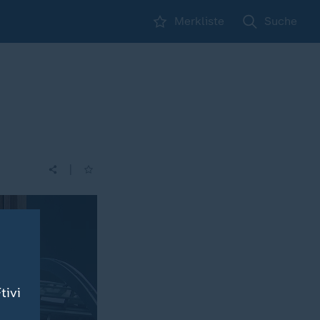
Merkliste
Suche
|
tivi