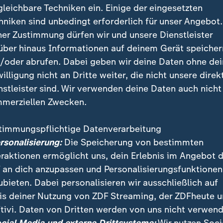
gleichbare Techniken ein. Einige der eingesetzten
hniken sind unbedingt erforderlich für unser Angebot.
ner Zustimmung dürfen wir und unsere Dienstleister
über hinaus Informationen auf deinem Gerät speicher
/oder abrufen. Dabei geben wir deine Daten ohne de
willigung nicht an Dritte weiter, die nicht unsere direk
nstleister sind. Wir verwenden deine Daten auch nicht
merziellen Zwecken.
timmungspflichtige Datenverarbeitung
ist das angekündigte Post-Covid-Programm ein Hoff
ersonalisierung:
Die Speicherung von bestimmten
enig konkret und dauere, analysiert ZDF-Korresponde
eraktionen ermöglicht uns, dein Erlebnis im Angebot 
 an dich anzupassen und Personalisierungsfunktionen
ubieten. Dabei personalisieren wir ausschließlich auf
is deiner Nutzung von ZDF Streaming, der ZDFheute 
tivi. Daten von Dritten werden von uns nicht verwend
 Videos