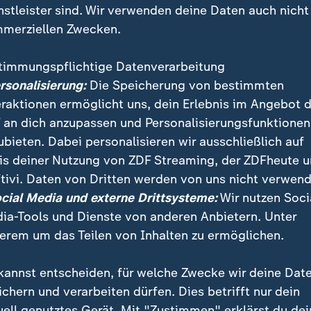
nstleister sind. Wir verwenden deine Daten auch nicht
merziellen Zwecken.
timmungspflichtige Datenverarbeitung
ersonalisierung:
Die Speicherung von bestimmten
eraktionen ermöglicht uns, dein Erlebnis im Angebot 
 an dich anzupassen und Personalisierungsfunktionen
ubieten. Dabei personalisieren wir ausschließlich auf
is deiner Nutzung von ZDF Streaming, der ZDFheute 
tivi. Daten von Dritten werden von uns nicht verwend
 Deutschen sieht in Trumps Politik eine Gefahr für d
ocial Media und externe Drittsysteme:
Wir nutzen Soci
er aller Parteien sehen das Militärbündnis bedroht.
ia-Tools und Dienste von anderen Anbietern. Unter
erem um das Teilen von Inhalten zu ermöglichen.
kannst entscheiden, für welche Zwecke wir deine Dat
ichern und verarbeiten dürfen. Dies betrifft nur dein
uell genutztes Gerät. Mit "Zustimmen" erklärst du dei