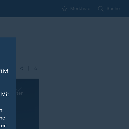
Merkliste
Suche
|
tivi
 Mit
n
ine
ten