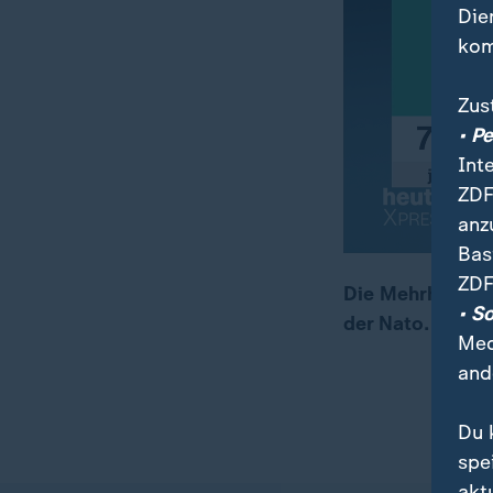
Die
kom
Zus
• P
Int
ZDF
anz
Bas
ZDF
Die Mehrheit der
• S
der Nato. Anhäng
00:16
00:28
Med
and
Du 
spe
akt