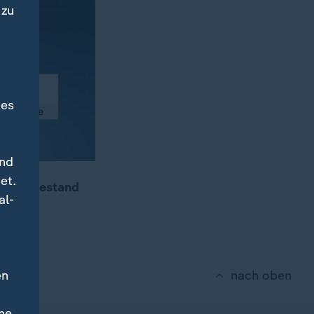
 zu
des
und
et.
en Fortbestand
al-
en
nach oben
ne