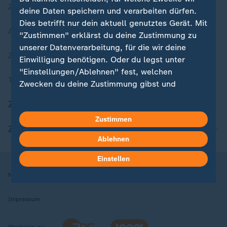
Zuletzt veröffentlicht
deine Daten speichern und verarbeiten dürfen.
Dies betrifft nur dein aktuell genutztes Gerät. Mit
Aktuelle Sendungs-Videos
"Zustimmen" erklärst du deine Zustimmung zu
unserer Datenverarbeitung, für die wir deine
ZDFheute Stories
Einwilligung benötigen. Oder du legst unter
"Einstellungen/Ablehnen" fest, welchen
Themen im Überblick
Zwecken du deine Zustimmung gibst und
welchen nicht. Deine Datenschutzeinstellungen
ZDFheute Update
kannst du jederzeit mit Wirkung für die Zukunft
Zustimmen
in deinen Einstellungen widerrufen oder ändern.
ZDFheute Apps
Ablehnen
Hier findest du das Impressum.
Weitere Informationen findest du in unserer
Einstellen
Datenschutzerklärung.
Nutzungsbedingungen
Datenschutz
Datenschutzeinstellungen
Impressum