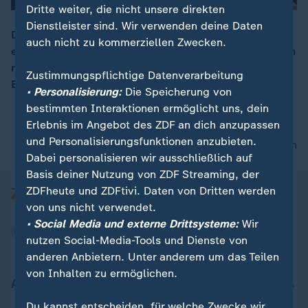
Dritte weiter, die nicht unsere direkten
Dienstleister sind. Wir verwenden deine Daten
Die Ölallianz Opec+ erhöht ihre Fördermenge: Die
auch nicht zu kommerziellen Zwecken.
erdölexportierenden Länder, darunter Russland, wollen
00:15
nach dem Austritt der VAE ab Juni täglich 188.000
Zustimmungspflichtige Datenverarbeitung
Barrel Öl zusätzlich fördern.
• Personalisierung:
Die Speicherung von
bestimmten Interaktionen ermöglicht uns, dein
Erlebnis im Angebot des ZDF an dich anzupassen
und Personalisierungsfunktionen anzubieten.
nach oben
Dabei personalisieren wir ausschließlich auf
Basis deiner Nutzung von ZDF Streaming, der
ZDFheute und ZDFtivi. Daten von Dritten werden
von uns nicht verwendet.
• Social Media und externe Drittsysteme:
Wir
nutzen Social-Media-Tools und Dienste von
anderen Anbietern. Unter anderem um das Teilen
von Inhalten zu ermöglichen.
Aktuell bei ZDFheute
Du kannst entscheiden, für welche Zwecke wir