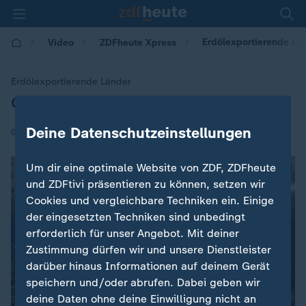
Erdölexportierende Lä
Video
ZDFheute Xpress
Erdölexportierende Länder
Opec+ erhöht ihre Fördermenge
:
Deine Datenschutzeinstellungen
|
03.05.2026 | 15:45
Um dir eine optimale Website von ZDF, ZDFheute
und ZDFtivi präsentieren zu können, setzen wir
Cookies und vergleichbare Techniken ein. Einige
der eingesetzten Techniken sind unbedingt
erforderlich für unser Angebot. Mit deiner
Zustimmung dürfen wir und unsere Dienstleister
darüber hinaus Informationen auf deinem Gerät
speichern und/oder abrufen. Dabei geben wir
deine Daten ohne deine Einwilligung nicht an