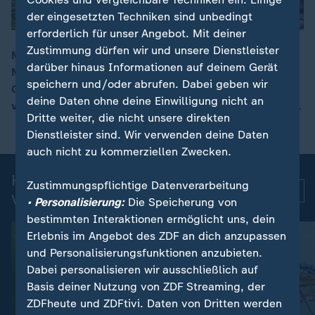
der eingesetzten Techniken sind unbedingt
erforderlich für unser Angebot. Mit deiner
Zustimmung dürfen wir und unsere Dienstleister
Mehrere Tornados haben im US-Bundesstaat
darüber hinaus Informationen auf deinem Gerät
Mississippi starke Verwüstungen angerichtet. Laut
00:09
speichern und/oder abrufen. Dabei geben wir
Gouverneur Tate Reeves wurden 17 Menschen
deine Daten ohne deine Einwilligung nicht an
verletzt, mehr als 15.000 Haushalte seien ohne Strom.
Dritte weiter, die nicht unsere direkten
Dienstleister sind. Wir verwenden deine Daten
auch nicht zu kommerziellen Zwecken.
Kurznachrichten: Aktuelle
Zustimmungspflichtige Datenverarbeitung
Mehr
Videos
• Personalisierung:
Die Speicherung von
bestimmten Interaktionen ermöglicht uns, dein
Erlebnis im Angebot des ZDF an dich anzupassen
und Personalisierungsfunktionen anzubieten.
Dabei personalisieren wir ausschließlich auf
Basis deiner Nutzung von ZDF Streaming, der
ZDFheute und ZDFtivi. Daten von Dritten werden