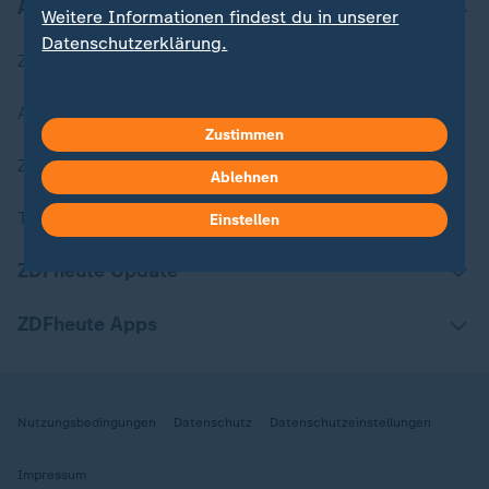
Aktuell bei ZDFheute
Weitere Informationen findest du in unserer
Datenschutzerklärung.
Zuletzt veröffentlicht
Aktuelle Sendungs-Videos
Zustimmen
ZDFheute Stories
Ablehnen
Themen im Überblick
Einstellen
ZDFheute Update
ZDFheute Apps
Nutzungsbedingungen
Datenschutz
Datenschutzeinstellungen
Impressum