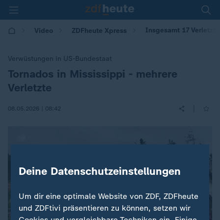
Insgesamt 17 Verletzte
Video
ZDFheute Xpress
Verwüstungen in US-Bundestaat
Tornados in Mississippi - mehrere
:
Verletzte
|
08.05.2026 | 08:42
Deine Datenschutzeinstellungen
Um dir eine optimale Website von ZDF, ZDFheute
und ZDFtivi präsentieren zu können, setzen wir
Cookies und vergleichbare Techniken ein. Einige