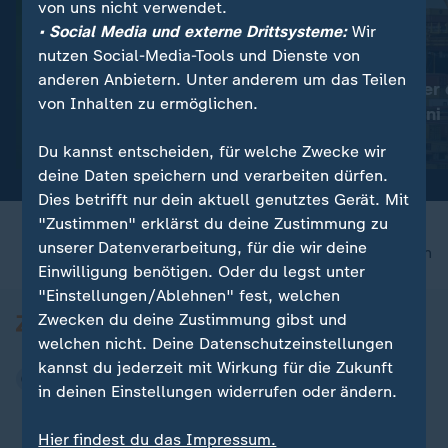
von uns nicht verwendet.
• Social Media und externe Drittsysteme:
Wir
nutzen Social-Media-Tools und Dienste von
:
:
Ungefährlich für Menschen
Welthandel
anderen Anbietern. Unter anderem um das Teilen
Mehr Gottesanbeterinnen in
Rekordwert der 
von Inhalten zu ermöglichen.
Deutschland
Exporte im Juni
Video
0:32
Video
0:45
Du kannst entscheiden, für welche Zwecke wir
deine Daten speichern und verarbeiten dürfen.
Dies betrifft nur dein aktuell genutztes Gerät. Mit
"Zustimmen" erklärst du deine Zustimmung zu
unserer Datenverarbeitung, für die wir deine
nach oben
Einwilligung benötigen. Oder du legst unter
"Einstellungen/Ablehnen" fest, welchen
Zwecken du deine Zustimmung gibst und
welchen nicht. Deine Datenschutzeinstellungen
kannst du jederzeit mit Wirkung für die Zukunft
in deinen Einstellungen widerrufen oder ändern.
Hier findest du das Impressum.