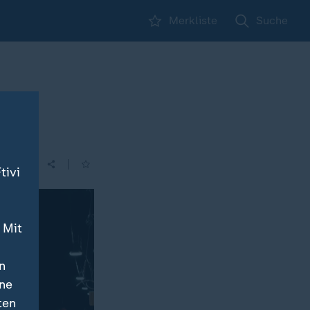
Merkliste
Suche
|
tivi
 Mit
n
ine
ten