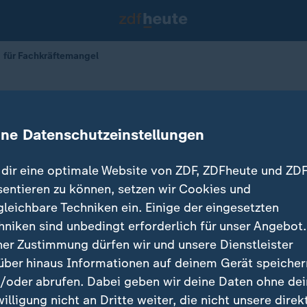
g für Fachkräftemangel
als Lösung für Fachkräftemangel
ine Datenschutzeinstellungen
dir eine optimale Website von ZDF, ZDFheute und ZDF
sentieren zu können, setzen wir Cookies und
gleichbare Techniken ein. Einige der eingesetzten
hniken sind unbedingt erforderlich für unser Angebot.
ner Zustimmung dürfen wir und unsere Dienstleister
über hinaus Informationen auf deinem Gerät speicher
/oder abrufen. Dabei geben wir deine Daten ohne de
willigung nicht an Dritte weiter, die nicht unsere direk