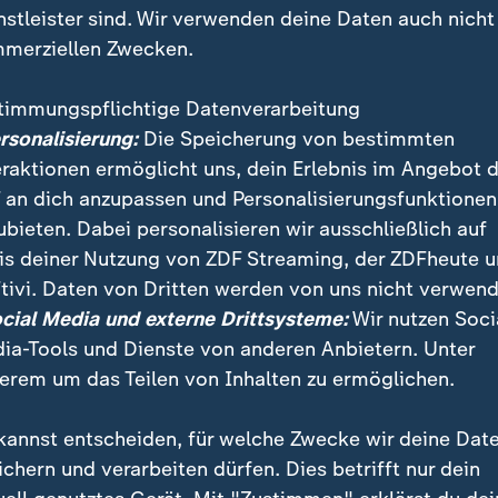
nstleister sind. Wir verwenden deine Daten auch nicht
merziellen Zwecken.
timmungspflichtige Datenverarbeitung
ersonalisierung:
Die Speicherung von bestimmten
eraktionen ermöglicht uns, dein Erlebnis im Angebot 
 an dich anzupassen und Personalisierungsfunktionen
ubieten. Dabei personalisieren wir ausschließlich auf
is deiner Nutzung von ZDF Streaming, der ZDFheute 
tivi. Daten von Dritten werden von uns nicht verwend
es Statistischen Bundesamts hat gezeigt, dass Migrati
ocial Media und externe Drittsysteme:
Wir nutzen Soci
hkräftemangel nicht mehr wegzudenken ist, etwa in T
ia-Tools und Dienste von anderen Anbietern. Unter
ufen.
erem um das Teilen von Inhalten zu ermöglichen.
kannst entscheiden, für welche Zwecke wir deine Dat
ichern und verarbeiten dürfen. Dies betrifft nur dein