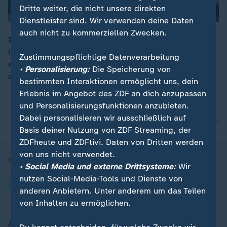
Dritte weiter, die nicht unsere direkten
Dienstleister sind. Wir verwenden deine Daten
auch nicht zu kommerziellen Zwecken.
Im Vergleich zum Vorjahr erhöhten sich die Mietpreise
im vergangenen Quartal um 4,5 Prozent. Die Mieten
00:08
Zustimmungspflichtige Datenverarbeitung
erhöhten sich rund doppelt so stark wie die
• Personalisierung:
Die Speicherung von
allgemeinen Verbraucherpreise.
bestimmten Interaktionen ermöglicht uns, dein
Erlebnis im Angebot des ZDF an dich anzupassen
und Personalisierungsfunktionen anzubieten.
Dabei personalisieren wir ausschließlich auf
nach oben
Basis deiner Nutzung von ZDF Streaming, der
ZDFheute und ZDFtivi. Daten von Dritten werden
von uns nicht verwendet.
• Social Media und externe Drittsysteme:
Wir
nutzen Social-Media-Tools und Dienste von
anderen Anbietern. Unter anderem um das Teilen
von Inhalten zu ermöglichen.
Aktuell bei ZDFheute