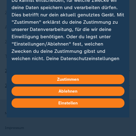
Du kannst entscheiden, für welche Zwecke wir
deine Daten speichern und verarbeiten dürfen.
Zuletzt veröffentlicht
Dies betrifft nur dein aktuell genutztes Gerät. Mit
"Zustimmen" erklärst du deine Zustimmung zu
Aktuelle Sendungs-Videos
unserer Datenverarbeitung, für die wir deine
Einwilligung benötigen. Oder du legst unter
ZDFheute Stories
"Einstellungen/Ablehnen" fest, welchen
Zwecken du deine Zustimmung gibst und
Themen im Überblick
welchen nicht. Deine Datenschutzeinstellungen
kannst du jederzeit mit Wirkung für die Zukunft
ZDFheute Update
in deinen Einstellungen widerrufen oder ändern.
Zustimmen
ZDFheute Apps
Hier findest du das Impressum.
Ablehnen
Weitere Informationen findest du in unserer
Datenschutzerklärung.
Einstellen
Nutzungsbedingungen
Datenschutz
Datenschutzeinstellungen
Impressum