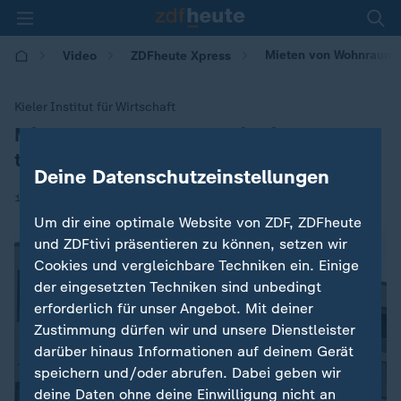
Mieten von Wohnraum w
Video
ZDFheute Xpress
Kieler Institut für Wirtschaft
Mieten von Wohnraum wird immer
:
teurer
Deine Datenschutzeinstellungen
|
19.01.2026 | 11:40
Um dir eine optimale Website von ZDF, ZDFheute
und ZDFtivi präsentieren zu können, setzen wir
Cookies und vergleichbare Techniken ein. Einige
der eingesetzten Techniken sind unbedingt
erforderlich für unser Angebot. Mit deiner
Zustimmung dürfen wir und unsere Dienstleister
darüber hinaus Informationen auf deinem Gerät
speichern und/oder abrufen. Dabei geben wir
deine Daten ohne deine Einwilligung nicht an