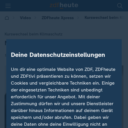
Kurswechsel beim Klim
Video
ZDFheute Xpress
Kurswechsel beim Klimaschutz
Merz begrüßt EU-Pläne zu Verbrennern
:
Deine Datenschutzeinstellungen
|
12.12.2025 | 16:20
Um dir eine optimale Website von ZDF, ZDFheute
und ZDFtivi präsentieren zu können, setzen wir
Cookies und vergleichbare Techniken ein. Einige
der eingesetzten Techniken sind unbedingt
erforderlich für unser Angebot. Mit deiner
Zustimmung dürfen wir und unsere Dienstleister
darüber hinaus Informationen auf deinem Gerät
speichern und/oder abrufen. Dabei geben wir
deine Daten ohne deine Einwilligung nicht an