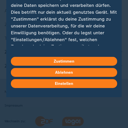
deine Daten speichern und verarbeiten dürfen.
Aktuelle Sendungs-Videos
Dies betrifft nur dein aktuell genutztes Gerät. Mit
"Zustimmen" erklärst du deine Zustimmung zu
ZDFheute Stories
unserer Datenverarbeitung, für die wir deine
Einwilligung benötigen. Oder du legst unter
Themen im Überblick
"Einstellungen/Ablehnen" fest, welchen
Zwecken du deine Zustimmung gibst und
ZDFheute Update
welchen nicht. Deine Datenschutzeinstellungen
kannst du jederzeit mit Wirkung für die Zukunft
Zustimmen
ZDFheute Apps
in deinen Einstellungen widerrufen oder ändern.
Ablehnen
Hier findest du das Impressum.
Einstellen
Weitere Informationen findest du in unserer
Nutzungsbedingungen
Datenschutz
Datenschutzeinstellungen
Datenschutzerklärung.
Impressum
Wechseln zu: