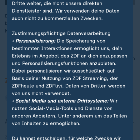
Dritte weiter, die nicht unsere direkten
Dienstleister sind. Wir verwenden deine Daten
Den möglichen Kurswechsel zum Verbrenner-Aus
auch nicht zu kommerziellen Zwecken.
begrüßt auch Bundeskanzler Merz. Das Ziel des
00:16
Klimaschutzes werde nicht infrage gestellt.
Zustimmungspflichtige Datenverarbeitung
• Personalisierung:
Die Speicherung von
bestimmten Interaktionen ermöglicht uns, dein
Erlebnis im Angebot des ZDF an dich anzupassen
nach oben
und Personalisierungsfunktionen anzubieten.
Dabei personalisieren wir ausschließlich auf
Basis deiner Nutzung von ZDF Streaming, der
ZDFheute und ZDFtivi. Daten von Dritten werden
von uns nicht verwendet.
• Social Media und externe Drittsysteme:
Wir
nutzen Social-Media-Tools und Dienste von
anderen Anbietern. Unter anderem um das Teilen
Aktuell bei ZDFheute
von Inhalten zu ermöglichen.
Zuletzt veröffentlicht
Du kannst entscheiden, für welche Zwecke wir