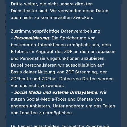
Dritte weiter, die nicht unsere direkten
Dienstleister sind. Wir verwenden deine Daten
Das Mercosur-Abkommen zwischen der EU und vier
auch nicht zu kommerziellen Zwecken.
südamerikanischen Staaten soll die größte
00:15
Freihandelszone schaffen. Schutzklauseln sollen
Zustimmungspflichtige Datenverarbeitung
heimische Landwirte vor Preisverfall bewahren.
• Personalisierung:
Die Speicherung von
bestimmten Interaktionen ermöglicht uns, dein
Erlebnis im Angebot des ZDF an dich anzupassen
und Personalisierungsfunktionen anzubieten.
nach oben
Dabei personalisieren wir ausschließlich auf
Basis deiner Nutzung von ZDF Streaming, der
ZDFheute und ZDFtivi. Daten von Dritten werden
von uns nicht verwendet.
• Social Media und externe Drittsysteme:
Wir
nutzen Social-Media-Tools und Dienste von
anderen Anbietern. Unter anderem um das Teilen
von Inhalten zu ermöglichen.
Aktuell bei ZDFheute
Du kannst entscheiden, für welche Zwecke wir