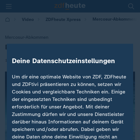
Mercosur-Abkommen: EU
Video
ZDFheute Xpress
Mercosur-Abkommen
EU einigt sich auf Schutzklauseln
:
Deine Datenschutzeinstellungen
|
18.12.2025 | 10:00
Um dir eine optimale Website von ZDF, ZDFheute
und ZDFtivi präsentieren zu können, setzen wir
Cookies und vergleichbare Techniken ein. Einige
der eingesetzten Techniken sind unbedingt
erforderlich für unser Angebot. Mit deiner
Zustimmung dürfen wir und unsere Dienstleister
darüber hinaus Informationen auf deinem Gerät
speichern und/oder abrufen. Dabei geben wir
deine Daten ohne deine Einwilligung nicht an