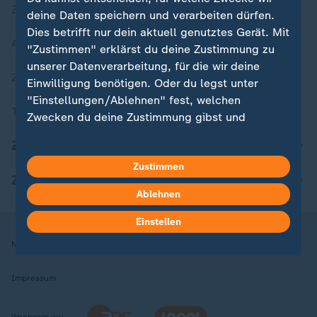
Zuletzt veröffentlicht
deine Daten speichern und verarbeiten dürfen.
Dies betrifft nur dein aktuell genutztes Gerät. Mit
Aktuelle Sendungs-Videos
"Zustimmen" erklärst du deine Zustimmung zu
unserer Datenverarbeitung, für die wir deine
ZDFheute Stories
Einwilligung benötigen. Oder du legst unter
"Einstellungen/Ablehnen" fest, welchen
Themen im Überblick
Zwecken du deine Zustimmung gibst und
welchen nicht. Deine Datenschutzeinstellungen
ZDFheute Update
kannst du jederzeit mit Wirkung für die Zukunft
Zustimmen
in deinen Einstellungen widerrufen oder ändern.
ZDFheute Apps
Ablehnen
Hier findest du das Impressum.
Weitere Informationen findest du in unserer
Einstellen
Datenschutzerklärung.
Nutzungsbedingungen
Datenschutz
Datenschutzeinstellungen
Impressum