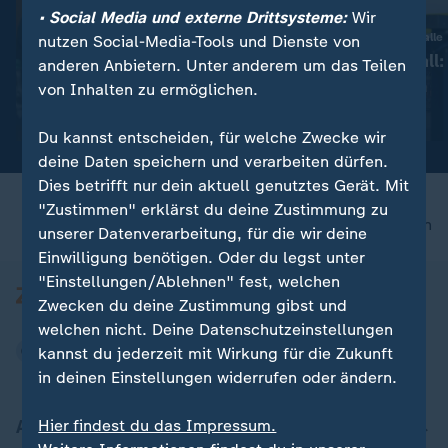
• Social Media und externe Drittsysteme:
Wir
:
:
Krisengipfel in Bonn
Flughafen Leipzig/Halle
nutzen Social-Media-Tools und Dienste von
Niedrigwasser setzt
Drohnen-Vorfall:
anderen Anbietern. Unter anderem um das Teilen
Wirtschaft unter Druck
prüfen Spuren
von Inhalten zu ermöglichen.
Video
1:23
Video
1:51
Du kannst entscheiden, für welche Zwecke wir
deine Daten speichern und verarbeiten dürfen.
Dies betrifft nur dein aktuell genutztes Gerät. Mit
"Zustimmen" erklärst du deine Zustimmung zu
nach oben
unserer Datenverarbeitung, für die wir deine
Einwilligung benötigen. Oder du legst unter
"Einstellungen/Ablehnen" fest, welchen
Zwecken du deine Zustimmung gibst und
welchen nicht. Deine Datenschutzeinstellungen
kannst du jederzeit mit Wirkung für die Zukunft
in deinen Einstellungen widerrufen oder ändern.
Aktuell bei ZDFheute
Hier findest du das Impressum.