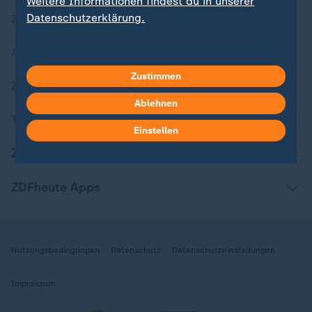
Weitere Informationen findest du in unserer
Datenschutzerklärung.
Zuletzt veröffentlicht
Aktuelle Sendungs-Videos
Zustimmen
ZDFheute Stories
Ablehnen
Themen im Überblick
Einstellen
ZDFheute Update
ZDFheute Apps
Nutzungsbedingungen
Datenschutz
Datenschutzeinstellungen
Impressum