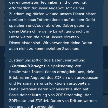
der eingesetzten Techniken sind unbedingt
erforderlich für unser Angebot. Mit deiner
Die muslimische Pilgerfahrt Hadsch hat begonnen:
Zustimmung dürfen wir und unsere Dienstleister
Mehr als 1,5 Millionen Gläubige reisen nach Mekka in
darüber hinaus Informationen auf deinem Gerät
00:15
Saudi-Arabien – trotz des Krieges in der Region und
speichern und/oder abrufen. Dabei geben wir
Temperaturen von bis zu 47 Grad.
deine Daten ohne deine Einwilligung nicht an
Dritte weiter, die nicht unsere direkten
Dienstleister sind. Wir verwenden deine Daten
auch nicht zu kommerziellen Zwecken.
Kurznachrichten: Aktuelle
Mehr
Zustimmungspflichtige Datenverarbeitung
Videos
• Personalisierung:
Die Speicherung von
bestimmten Interaktionen ermöglicht uns, dein
Erlebnis im Angebot des ZDF an dich anzupassen
und Personalisierungsfunktionen anzubieten.
Dabei personalisieren wir ausschließlich auf
Basis deiner Nutzung von ZDF Streaming, der
ZDFheute und ZDFtivi. Daten von Dritten werden
von uns nicht verwendet.