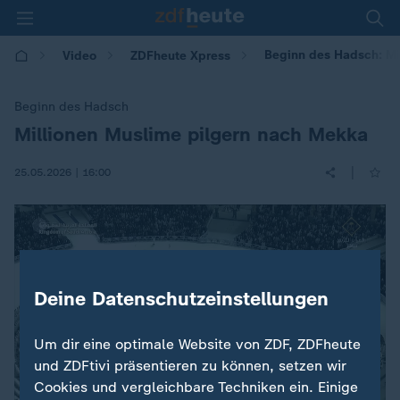
Beginn des Hadsch: Mi
Video
ZDFheute Xpress
Beginn des Hadsch
Millionen Muslime pilgern nach Mekka
:
|
25.05.2026 | 16:00
Deine Datenschutzeinstellungen
Um dir eine optimale Website von ZDF, ZDFheute
und ZDFtivi präsentieren zu können, setzen wir
Cookies und vergleichbare Techniken ein. Einige