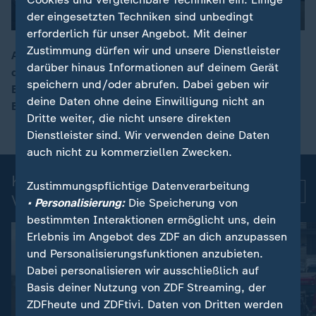
der eingesetzten Techniken sind unbedingt
00:05
erforderlich für unser Angebot. Mit deiner
Zustimmung dürfen wir und unsere Dienstleister
Auszeichnung für Christopher Clark: In Frankfurt ist
darüber hinaus Informationen auf deinem Gerät
dem australischen Historiker im Beisein von
speichern und/oder abrufen. Dabei geben wir
Bundespräsident Steinmeier der Ludwig-Börne-Preis im
deine Daten ohne deine Einwilligung nicht an
Bereich Essay und Kritik verliehen worden.
Dritte weiter, die nicht unsere direkten
Dienstleister sind. Wir verwenden deine Daten
auch nicht zu kommerziellen Zwecken.
Kurznachrichten: Aktuelle
Zustimmungspflichtige Datenverarbeitung
Mehr
Videos
• Personalisierung:
Die Speicherung von
bestimmten Interaktionen ermöglicht uns, dein
Erlebnis im Angebot des ZDF an dich anzupassen
und Personalisierungsfunktionen anzubieten.
Dabei personalisieren wir ausschließlich auf
Basis deiner Nutzung von ZDF Streaming, der
ZDFheute und ZDFtivi. Daten von Dritten werden