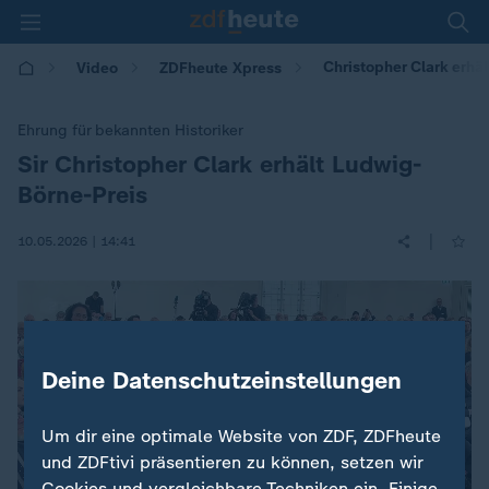
Christopher Clark erhä
Video
ZDFheute Xpress
Ehrung für bekannten Historiker
Sir Christopher Clark erhält Ludwig-
:
Börne-Preis
|
10.05.2026 | 14:41
Deine Datenschutzeinstellungen
Um dir eine optimale Website von ZDF, ZDFheute
und ZDFtivi präsentieren zu können, setzen wir
Cookies und vergleichbare Techniken ein. Einige