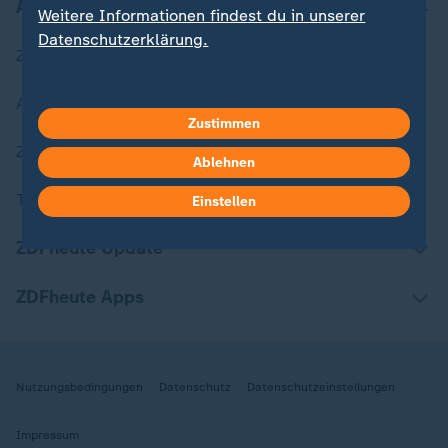
Aktuell bei ZDFheute
Weitere Informationen findest du in unserer
Datenschutzerklärung.
Zuletzt veröffentlicht
Aktuelle Sendungs-Videos
Zustimmen
ZDFheute Stories
Ablehnen
Themen im Überblick
Einstellen
ZDFheute Update
ZDFheute Apps
Nutzungsbedingungen
Datenschutz
Datenschutzeinstellungen
Impressum