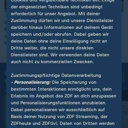
der eingesetzten Techniken sind unbedingt
erforderlich für unser Angebot. Mit deiner
Zustimmung dürfen wir und unsere Dienstleister
Die lettische Regierungschefin Evika Silina hat ihren
darüber hinaus Informationen auf deinem Gerät
Rücktritt erklärt. Hintergrund sind Vorfälle, bei denen
00:12
speichern und/oder abrufen. Dabei geben wir
im Zuge des Ukraine-Kriegs eingesetzte Drohnen in
deine Daten ohne deine Einwilligung nicht an
Lettland abgestürzt waren.
Dritte weiter, die nicht unsere direkten
Dienstleister sind. Wir verwenden deine Daten
auch nicht zu kommerziellen Zwecken.
Kurznachrichten: Aktuelle
Zustimmungspflichtige Datenverarbeitung
Mehr
Videos
• Personalisierung:
Die Speicherung von
bestimmten Interaktionen ermöglicht uns, dein
Erlebnis im Angebot des ZDF an dich anzupassen
und Personalisierungsfunktionen anzubieten.
Dabei personalisieren wir ausschließlich auf
Basis deiner Nutzung von ZDF Streaming, der
ZDFheute und ZDFtivi. Daten von Dritten werden