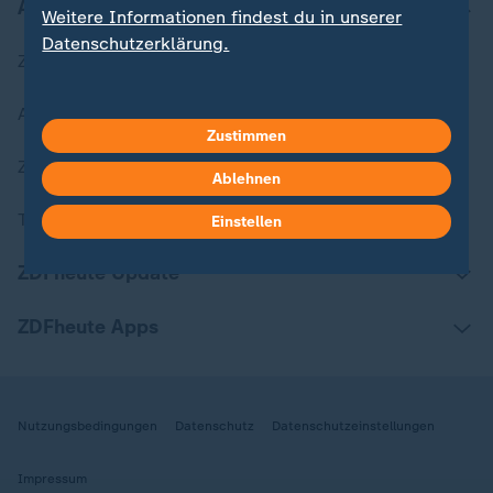
Aktuell bei ZDFheute
Weitere Informationen findest du in unserer
Datenschutzerklärung.
Zuletzt veröffentlicht
Aktuelle Sendungs-Videos
Zustimmen
ZDFheute Stories
Ablehnen
Themen im Überblick
Einstellen
ZDFheute Update
ZDFheute Apps
Nutzungsbedingungen
Datenschutz
Datenschutzeinstellungen
Impressum