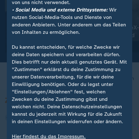
von uns nicht verwendet.
• Social Media und externe Drittsysteme:
Wir
nutzen Social-Media-Tools und Dienste von
:
:
Betäubungsmittel im Blut?
Vorfall im Weltall
anderen Anbietern. Unter anderem um das Teilen
CDU-Politiker Bareiß nimmt
Teil von SpaceX-
von Inhalten zu ermöglichen.
Auszeit
offenbar Mond
Video
0:37
Video
0:58
Du kannst entscheiden, für welche Zwecke wir
deine Daten speichern und verarbeiten dürfen.
Dies betrifft nur dein aktuell genutztes Gerät. Mit
"Zustimmen" erklärst du deine Zustimmung zu
unserer Datenverarbeitung, für die wir deine
nach oben
Einwilligung benötigen. Oder du legst unter
"Einstellungen/Ablehnen" fest, welchen
Zwecken du deine Zustimmung gibst und
welchen nicht. Deine Datenschutzeinstellungen
kannst du jederzeit mit Wirkung für die Zukunft
in deinen Einstellungen widerrufen oder ändern.
Hier findest du das Impressum.