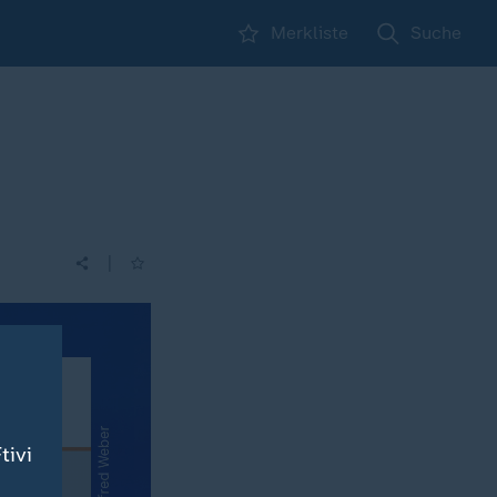
Merkliste
Suche
|
tivi