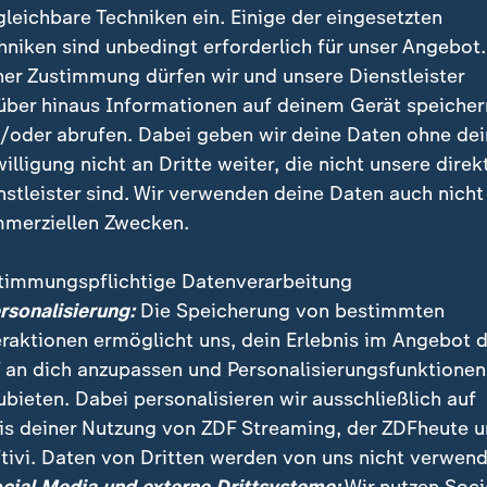
gleichbare Techniken ein. Einige der eingesetzten
hniken sind unbedingt erforderlich für unser Angebot.
ner Zustimmung dürfen wir und unsere Dienstleister
über hinaus Informationen auf deinem Gerät speicher
/oder abrufen. Dabei geben wir deine Daten ohne de
willigung nicht an Dritte weiter, die nicht unsere direk
nstleister sind. Wir verwenden deine Daten auch nicht
merziellen Zwecken.
timmungspflichtige Datenverarbeitung
ende CSU-Parteivorsitzender Manfred Weber kritisiert 
ersonalisierung:
Die Speicherung von bestimmten
der die bayerische Politik. Er fordert eine Politik, die
eraktionen ermöglicht uns, dein Erlebnis im Angebot 
atten setzt.
 an dich anzupassen und Personalisierungsfunktionen
ubieten. Dabei personalisieren wir ausschließlich auf
is deiner Nutzung von ZDF Streaming, der ZDFheute 
tivi. Daten von Dritten werden von uns nicht verwend
 Videos