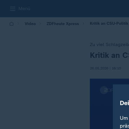
Menü
Kritik an CSU-Polit
Video
ZDFheute Xpress
Zu viel Schlagzei
Kritik an 
:
26.05.2026 | 16:10
De
Um 
prä