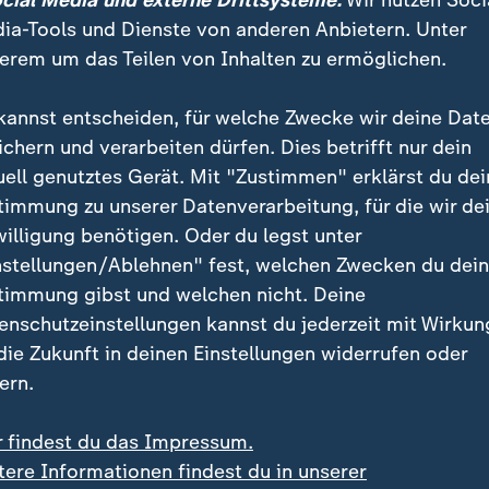
ocial Media und externe Drittsysteme:
Wir nutzen Soci
ia-Tools und Dienste von anderen Anbietern. Unter
erem um das Teilen von Inhalten zu ermöglichen.
kannst entscheiden, für welche Zwecke wir deine Dat
ichern und verarbeiten dürfen. Dies betrifft nur dein
uell genutztes Gerät. Mit "Zustimmen" erklärst du dei
timmung zu unserer Datenverarbeitung, für die wir de
willigung benötigen. Oder du legst unter
:
iches Militärmanöver
Ferienende in drei Bundesländ
nstellungen/Ablehnen" fest, welchen Zwecken du dei
an probt Angriff durch
ADAC rechnet mit volle
timmung gibst und welchen nicht. Deine
a
Autobahnen
enschutzeinstellungen kannst du jederzeit mit Wirkun
deo
0:23
Video
0:16
 die Zukunft in deinen Einstellungen widerrufen oder
ern.
r findest du das Impressum.
tere Informationen findest du in unserer