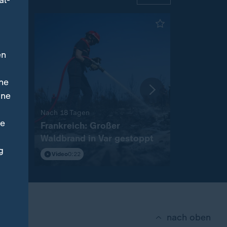
al-
en
ne
ine
:
:
ern
Nach 18 Tagen
Türkei, Saud
ne
n
Frankreich: Großer
Verteidig
Waldbrand in Var gestoppt
geschlos
g
Video
0:22
Video
0:21
nach oben