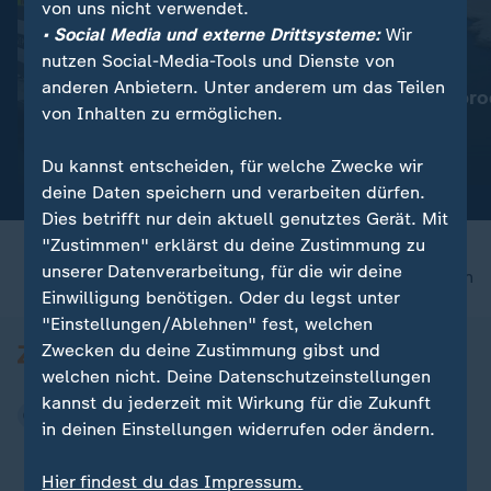
von uns nicht verwendet.
• Social Media und externe Drittsysteme:
Wir
nutzen Social-Media-Tools und Dienste von
:
:
Für Reisende aus Italien
Wassermangel im Po
anderen Anbietern. Unter anderem um das Teilen
Spanien führt
Italien: Agrarpro
von Inhalten zu ermöglichen.
Grenzkontrollen ein
bedroht
Video
0:19
Video
1:53
Du kannst entscheiden, für welche Zwecke wir
deine Daten speichern und verarbeiten dürfen.
Dies betrifft nur dein aktuell genutztes Gerät. Mit
"Zustimmen" erklärst du deine Zustimmung zu
unserer Datenverarbeitung, für die wir deine
nach oben
Einwilligung benötigen. Oder du legst unter
"Einstellungen/Ablehnen" fest, welchen
Zwecken du deine Zustimmung gibst und
welchen nicht. Deine Datenschutzeinstellungen
kannst du jederzeit mit Wirkung für die Zukunft
in deinen Einstellungen widerrufen oder ändern.
Hier findest du das Impressum.