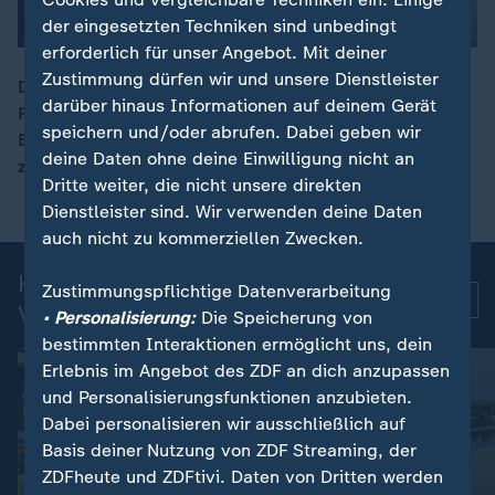
der eingesetzten Techniken sind unbedingt
erforderlich für unser Angebot. Mit deiner
Zustimmung dürfen wir und unsere Dienstleister
Die Deutsche Krankenhausgesellschaft warnt vor
darüber hinaus Informationen auf deinem Gerät
Folgen des Gesundheits-Sparpakets der
00:16
speichern und/oder abrufen. Dabei geben wir
Bundesregierung. Laut einer neuen Studie könne jede
deine Daten ohne deine Einwilligung nicht an
zweite Klinik pleitegehen, sagt Verbandschef Gaß.
Dritte weiter, die nicht unsere direkten
Dienstleister sind. Wir verwenden deine Daten
auch nicht zu kommerziellen Zwecken.
Kurznachrichten: Aktuelle
Zustimmungspflichtige Datenverarbeitung
Mehr
Videos
• Personalisierung:
Die Speicherung von
bestimmten Interaktionen ermöglicht uns, dein
Erlebnis im Angebot des ZDF an dich anzupassen
und Personalisierungsfunktionen anzubieten.
Dabei personalisieren wir ausschließlich auf
Basis deiner Nutzung von ZDF Streaming, der
ZDFheute und ZDFtivi. Daten von Dritten werden