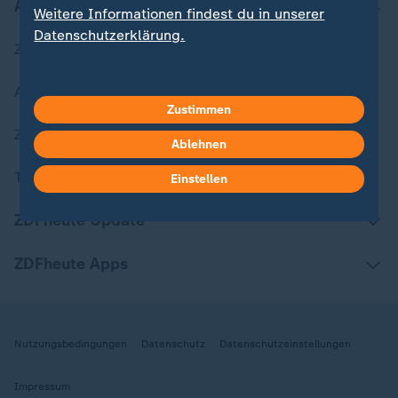
Aktuell bei ZDFheute
Weitere Informationen findest du in unserer
Datenschutzerklärung.
Zuletzt veröffentlicht
Aktuelle Sendungs-Videos
Zustimmen
ZDFheute Stories
Ablehnen
Themen im Überblick
Einstellen
ZDFheute Update
ZDFheute Apps
Nutzungsbedingungen
Datenschutz
Datenschutzeinstellungen
Impressum