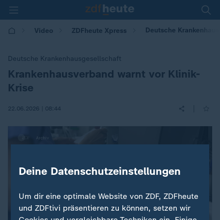
Deutsche Krankenhausg
Video
ZDFheute Xpress
Deutsche Krankenhausgesellschaft
Krankenhausverband warnt vor Klinik-
:
Krise
|
22.06.2026 | 08:44
Deine Datenschutzeinstellungen
Um dir eine optimale Website von ZDF, ZDFheute
und ZDFtivi präsentieren zu können, setzen wir
Cookies und vergleichbare Techniken ein. Einige