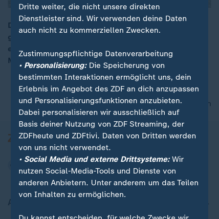
Dritte weiter, die nicht unsere direkten
Dienstleister sind. Wir verwenden deine Daten
Der weltweite Verbrauch klimaschädlicher Kohle ist
auch nicht zu kommerziellen Zwecken.
gestiegen. Die Internationale Energieagentur (IEA)
00:17
erwartet in diesem Jahr einen Rekord von 8,85
Zustimmungspflichtige Datenverarbeitung
Milliarden Tonnen.
• Personalisierung:
Die Speicherung von
bestimmten Interaktionen ermöglicht uns, dein
Erlebnis im Angebot des ZDF an dich anzupassen
und Personalisierungsfunktionen anzubieten.
nach oben
Dabei personalisieren wir ausschließlich auf
Basis deiner Nutzung von ZDF Streaming, der
ZDFheute und ZDFtivi. Daten von Dritten werden
von uns nicht verwendet.
• Social Media und externe Drittsysteme:
Wir
nutzen Social-Media-Tools und Dienste von
anderen Anbietern. Unter anderem um das Teilen
von Inhalten zu ermöglichen.
Aktuell bei ZDFheute
Du kannst entscheiden, für welche Zwecke wir