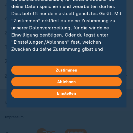
Zuletzt veröffentlicht
deine Daten speichern und verarbeiten dürfen.
Dies betrifft nur dein aktuell genutztes Gerät. Mit
Aktuelle Sendungs-Videos
"Zustimmen" erklärst du deine Zustimmung zu
unserer Datenverarbeitung, für die wir deine
ZDFheute Stories
Einwilligung benötigen. Oder du legst unter
"Einstellungen/Ablehnen" fest, welchen
Themen im Überblick
Zwecken du deine Zustimmung gibst und
welchen nicht. Deine Datenschutzeinstellungen
ZDFheute Update
kannst du jederzeit mit Wirkung für die Zukunft
in deinen Einstellungen widerrufen oder ändern.
Zustimmen
ZDFheute Apps
Ablehnen
Hier findest du das Impressum.
Weitere Informationen findest du in unserer
Einstellen
Datenschutzerklärung.
Nutzungsbedingungen
Datenschutz
Datenschutzeinstellungen
Impressum