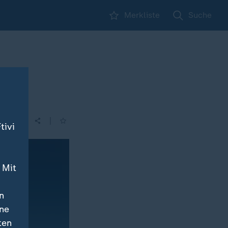
Merkliste
Suche
|
tivi
 Mit
n
ine
ten