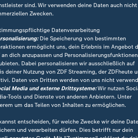
nstleister sind. Wir verwenden deine Daten auch nicht
merziellen Zwecken.
timmungspflichtige Datenverarbeitung
ersonalisierung:
Die Speicherung von bestimmten
eraktionen ermöglicht uns, dein Erlebnis im Angebot 
 an dich anzupassen und Personalisierungsfunktionen
ubieten. Dabei personalisieren wir ausschließlich auf
is deiner Nutzung von ZDF Streaming, der ZDFheute 
tivi. Daten von Dritten werden von uns nicht verwend
ik-Gipfel in Papua-Neuguinea endete ohne gemeinsa
ocial Media und externe Drittsysteme:
Wir nutzen Soci
ung der Apec-Staaten. Das Treffen wurde vom Streit
ia-Tools und Dienste von anderen Anbietern. Unter
rschattet.
erem um das Teilen von Inhalten zu ermöglichen.
kannst entscheiden, für welche Zwecke wir deine Dat
ichern und verarbeiten dürfen. Dies betrifft nur dein