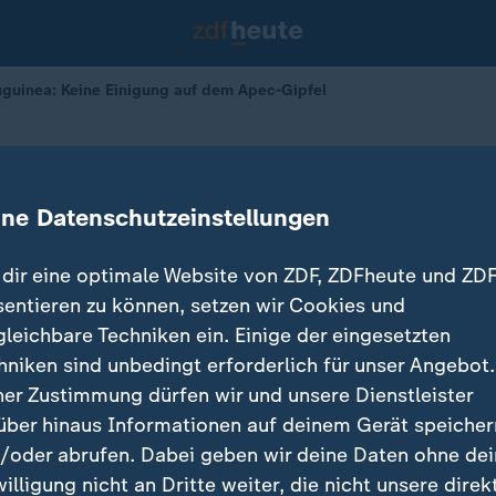
uguinea: Keine Einigung auf dem Apec-Gipfel
Neuguinea
gung auf dem Apec-Gipfel
ine Datenschutzeinstellungen
dir eine optimale Website von ZDF, ZDFheute und ZDF
sentieren zu können, setzen wir Cookies und
gleichbare Techniken ein. Einige der eingesetzten
hniken sind unbedingt erforderlich für unser Angebot.
ner Zustimmung dürfen wir und unsere Dienstleister
über hinaus Informationen auf deinem Gerät speicher
/oder abrufen. Dabei geben wir deine Daten ohne de
willigung nicht an Dritte weiter, die nicht unsere direk