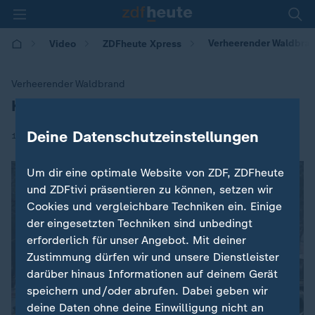
Verheerender Waldbrand
Video
ZDFheute Xpress
Verheerender Waldbrand
Kalifornien: Mehr als 40 Tote
:
Deine Datenschutzeinstellungen
|
13.11.2018 | 07:21
Um dir eine optimale Website von ZDF, ZDFheute
und ZDFtivi präsentieren zu können, setzen wir
Cookies und vergleichbare Techniken ein. Einige
der eingesetzten Techniken sind unbedingt
erforderlich für unser Angebot. Mit deiner
Zustimmung dürfen wir und unsere Dienstleister
darüber hinaus Informationen auf deinem Gerät
speichern und/oder abrufen. Dabei geben wir
deine Daten ohne deine Einwilligung nicht an