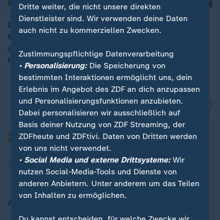
Dritte weiter, die nicht unsere direkten
Dienstleister sind. Wir verwenden deine Daten
Die Zahl der Menschen, die durch den Waldbrand in
auch nicht zu kommerziellen Zwecken.
Kalifornien ums Leben gekommen sind, ist auf mehr
00:05
als 40 gestiegen. Die Flammen haben außerdem
Zustimmungspflichtige Datenverarbeitung
Hunderte Häuser zerstört.
• Personalisierung:
Die Speicherung von
bestimmten Interaktionen ermöglicht uns, dein
Erlebnis im Angebot des ZDF an dich anzupassen
und Personalisierungsfunktionen anzubieten.
nach oben
Dabei personalisieren wir ausschließlich auf
Basis deiner Nutzung von ZDF Streaming, der
ZDFheute und ZDFtivi. Daten von Dritten werden
von uns nicht verwendet.
• Social Media und externe Drittsysteme:
Wir
nutzen Social-Media-Tools und Dienste von
anderen Anbietern. Unter anderem um das Teilen
von Inhalten zu ermöglichen.
Aktuell bei ZDFheute
Du kannst entscheiden, für welche Zwecke wir