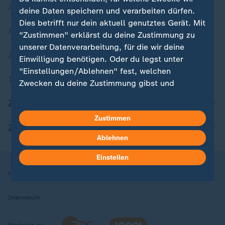
Zuletzt veröffentlicht
deine Daten speichern und verarbeiten dürfen.
Dies betrifft nur dein aktuell genutztes Gerät. Mit
Aktuelle Sendungs-Videos
"Zustimmen" erklärst du deine Zustimmung zu
unserer Datenverarbeitung, für die wir deine
ZDFheute Stories
Einwilligung benötigen. Oder du legst unter
"Einstellungen/Ablehnen" fest, welchen
Themen im Überblick
Zwecken du deine Zustimmung gibst und
welchen nicht. Deine Datenschutzeinstellungen
ZDFheute Update
kannst du jederzeit mit Wirkung für die Zukunft
Zustimmen
in deinen Einstellungen widerrufen oder ändern.
ZDFheute Apps
Ablehnen
Hier findest du das Impressum.
Weitere Informationen findest du in unserer
Einstellen
Datenschutzerklärung.
Nutzungsbedingungen
Datenschutz
Datenschutzeinstellungen
Impressum