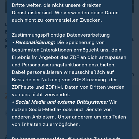
Dritte weiter, die nicht unsere direkten
Dienstleister sind. Wir verwenden deine Daten
auch nicht zu kommerziellen Zwecken.
Das neue Wehrdienstgesetz wurde vom
Bundeskabinett verabschiedet. Wie es jetzt weiter
00:15
Zustimmungspflichtige Datenverarbeitung
geht, berichtet ZDF-Korrespondent Andreas Kynast aus
• Personalisierung:
Die Speicherung von
Berlin.
bestimmten Interaktionen ermöglicht uns, dein
Erlebnis im Angebot des ZDF an dich anzupassen
und Personalisierungsfunktionen anzubieten.
Dabei personalisieren wir ausschließlich auf
nach oben
Basis deiner Nutzung von ZDF Streaming, der
ZDFheute und ZDFtivi. Daten von Dritten werden
von uns nicht verwendet.
• Social Media und externe Drittsysteme:
Wir
nutzen Social-Media-Tools und Dienste von
anderen Anbietern. Unter anderem um das Teilen
von Inhalten zu ermöglichen.
Aktuell bei ZDFheute