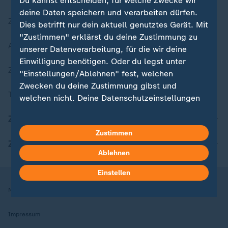
Du kannst entscheiden, für welche Zwecke wir
deine Daten speichern und verarbeiten dürfen.
Zuletzt veröffentlicht
Dies betrifft nur dein aktuell genutztes Gerät. Mit
"Zustimmen" erklärst du deine Zustimmung zu
Aktuelle Sendungs-Videos
unserer Datenverarbeitung, für die wir deine
Einwilligung benötigen. Oder du legst unter
ZDFheute Stories
"Einstellungen/Ablehnen" fest, welchen
Zwecken du deine Zustimmung gibst und
Themen im Überblick
welchen nicht. Deine Datenschutzeinstellungen
kannst du jederzeit mit Wirkung für die Zukunft
ZDFheute Update
in deinen Einstellungen widerrufen oder ändern.
Zustimmen
ZDFheute Apps
Hier findest du das Impressum.
Ablehnen
Weitere Informationen findest du in unserer
Datenschutzerklärung.
Einstellen
Nutzungsbedingungen
Datenschutz
Datenschutzeinstellungen
Impressum