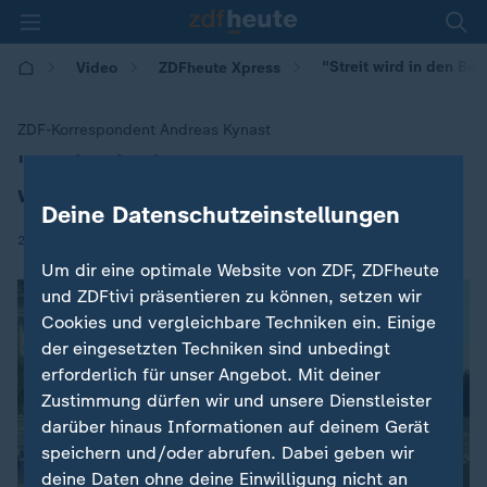
"Streit wird in den B
Video
ZDFheute Xpress
ZDF-Korrespondent Andreas Kynast
"Streit wird in den Bundestag
:
weiterwandern"
Deine Datenschutzeinstellungen
|
27.08.2025 | 15:00
Um dir eine optimale Website von ZDF, ZDFheute
und ZDFtivi präsentieren zu können, setzen wir
Cookies und vergleichbare Techniken ein. Einige
der eingesetzten Techniken sind unbedingt
erforderlich für unser Angebot. Mit deiner
Zustimmung dürfen wir und unsere Dienstleister
darüber hinaus Informationen auf deinem Gerät
speichern und/oder abrufen. Dabei geben wir
deine Daten ohne deine Einwilligung nicht an