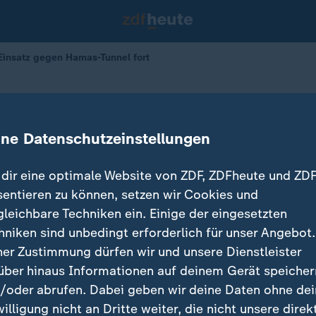
 Einsatz gegen Hamas-Tunnel fort
zt Einsatz gegen Hamas-Tunnel fort
ine Datenschutzeinstellungen
dir eine optimale Website von ZDF, ZDFheute und ZDF
sentieren zu können, setzen wir Cookies und
gleichbare Techniken ein. Einige der eingesetzten
hniken sind unbedingt erforderlich für unser Angebot.
ner Zustimmung dürfen wir und unsere Dienstleister
über hinaus Informationen auf deinem Gerät speicher
/oder abrufen. Dabei geben wir deine Daten ohne de
willigung nicht an Dritte weiter, die nicht unsere direk