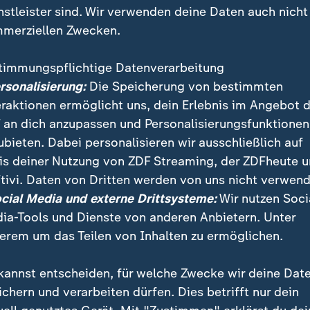
nstleister sind. Wir verwenden deine Daten auch nicht
merziellen Zwecken.
timmungspflichtige Datenverarbeitung
ersonalisierung:
Die Speicherung von bestimmten
eraktionen ermöglicht uns, dein Erlebnis im Angebot 
 an dich anzupassen und Personalisierungsfunktionen
ubieten. Dabei personalisieren wir ausschließlich auf
is deiner Nutzung von ZDF Streaming, der ZDFheute 
tivi. Daten von Dritten werden von uns nicht verwend
setzt die israelische Armee ihren Einsatz gegen Tunne
ocial Media und externe Drittsysteme:
Wir nutzen Soci
on Hamas fort. Später griff sie mit einer Rakete ein Z
ia-Tools und Dienste von anderen Anbietern. Unter
erem um das Teilen von Inhalten zu ermöglichen.
kannst entscheiden, für welche Zwecke wir deine Dat
ichern und verarbeiten dürfen. Dies betrifft nur dein