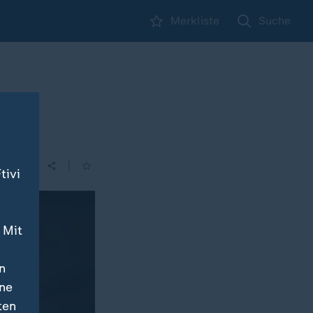
Merkliste
Suche
|
tivi
 Mit
n
ine
ten