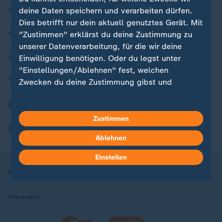
Zuletzt veröffentlicht
deine Daten speichern und verarbeiten dürfen.
Dies betrifft nur dein aktuell genutztes Gerät. Mit
Aktuelle Sendungs-Videos
"Zustimmen" erklärst du deine Zustimmung zu
unserer Datenverarbeitung, für die wir deine
ZDFheute Stories
Einwilligung benötigen. Oder du legst unter
"Einstellungen/Ablehnen" fest, welchen
Themen im Überblick
Zwecken du deine Zustimmung gibst und
welchen nicht. Deine Datenschutzeinstellungen
ZDFheute Update
kannst du jederzeit mit Wirkung für die Zukunft
in deinen Einstellungen widerrufen oder ändern.
Zustimmen
ZDFheute Apps
Ablehnen
Hier findest du das Impressum.
Weitere Informationen findest du in unserer
Einstellen
Datenschutzerklärung.
Nutzungsbedingungen
Datenschutz
Datenschutzeinstellungen
Impressum