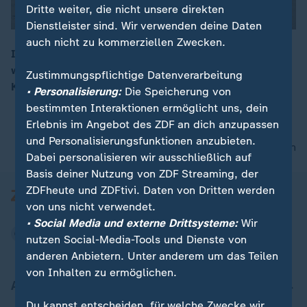
Dritte weiter, die nicht unsere direkten
Dienstleister sind. Wir verwenden deine Daten
auch nicht zu kommerziellen Zwecken.
Israel greift weiterhin Ziele im Gazastreifen an und
weitet seine militärische Offensive aus. Bewohner der
Zustimmungspflichtige Datenverarbeitung
00:12
Kampfzonen wurden zur Evakuierung aufgefordert.
• Personalisierung:
Die Speicherung von
bestimmten Interaktionen ermöglicht uns, dein
Erlebnis im Angebot des ZDF an dich anzupassen
und Personalisierungsfunktionen anzubieten.
nach oben
Dabei personalisieren wir ausschließlich auf
Basis deiner Nutzung von ZDF Streaming, der
ZDFheute und ZDFtivi. Daten von Dritten werden
von uns nicht verwendet.
• Social Media und externe Drittsysteme:
Wir
nutzen Social-Media-Tools und Dienste von
anderen Anbietern. Unter anderem um das Teilen
von Inhalten zu ermöglichen.
Aktuell bei ZDFheute
Du kannst entscheiden, für welche Zwecke wir