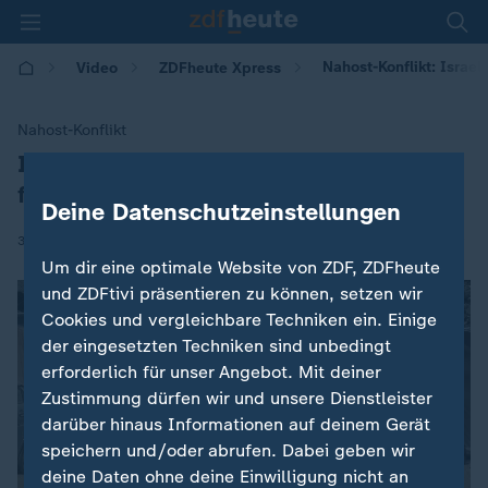
Nahost-Konflikt: Israel 
Video
ZDFheute Xpress
Nahost-Konflikt
Israel setzt Angriffe auf Gazastreifen
:
fort
Deine Datenschutzeinstellungen
|
31.08.2025 | 12:15
Um dir eine optimale Website von ZDF, ZDFheute
und ZDFtivi präsentieren zu können, setzen wir
Cookies und vergleichbare Techniken ein. Einige
der eingesetzten Techniken sind unbedingt
erforderlich für unser Angebot. Mit deiner
Zustimmung dürfen wir und unsere Dienstleister
darüber hinaus Informationen auf deinem Gerät
speichern und/oder abrufen. Dabei geben wir
deine Daten ohne deine Einwilligung nicht an