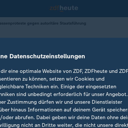
Massenproteste gegen autoritäre Staatsführung
este gegen autoritäre Staatsführu
ine Datenschutzeinstellungen
dir eine optimale Website von ZDF, ZDFheute und ZDF
sentieren zu können, setzen wir Cookies und
gleichbare Techniken ein. Einige der eingesetzten
hniken sind unbedingt erforderlich für unser Angebot.
ner Zustimmung dürfen wir und unsere Dienstleister
über hinaus Informationen auf deinem Gerät speicher
/oder abrufen. Dabei geben wir deine Daten ohne de
willigung nicht an Dritte weiter, die nicht unsere direk