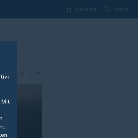
Merkliste
Suche
ng
|
tivi
 Mit
n
ine
ten