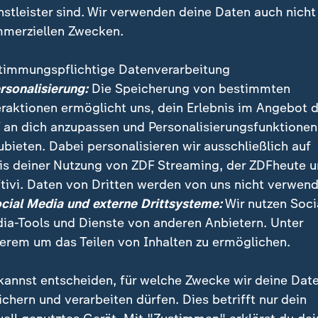
nstleister sind. Wir verwenden deine Daten auch nicht
merziellen Zwecken.
timmungspflichtige Datenverarbeitung
ersonalisierung:
Die Speicherung von bestimmten
eraktionen ermöglicht uns, dein Erlebnis im Angebot 
 an dich anzupassen und Personalisierungsfunktionen
ubieten. Dabei personalisieren wir ausschließlich auf
is deiner Nutzung von ZDF Streaming, der ZDFheute 
tivi. Daten von Dritten werden von uns nicht verwend
en die autoritäre Staatsführung in Iran sind weiter 
ocial Media und externe Drittsysteme:
Wir nutzen Soci
ritisieren die schwache wirtschaftliche Lage und den 
ia-Tools und Dienste von anderen Anbietern. Unter
Währung.
erem um das Teilen von Inhalten zu ermöglichen.
kannst entscheiden, für welche Zwecke wir deine Dat
ichern und verarbeiten dürfen. Dies betrifft nur dein