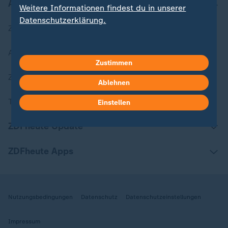
Aktuell bei ZDFheute
Weitere Informationen findest du in unserer
Datenschutzerklärung.
Zuletzt veröffentlicht
Aktuelle Sendungs-Videos
Zustimmen
ZDFheute Stories
Ablehnen
Themen im Überblick
Einstellen
ZDFheute Update
ZDFheute Apps
Nutzungsbedingungen
Datenschutz
Datenschutzeinstellungen
Impressum