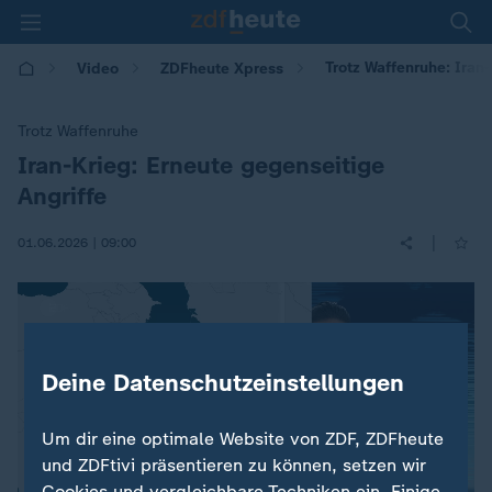
Trotz Waffenruhe: Iran
Video
ZDFheute Xpress
Trotz Waffenruhe
Iran-Krieg: Erneute gegenseitige
:
Angriffe
|
01.06.2026 | 09:00
Deine Datenschutzeinstellungen
Um dir eine optimale Website von ZDF, ZDFheute
und ZDFtivi präsentieren zu können, setzen wir
Cookies und vergleichbare Techniken ein. Einige