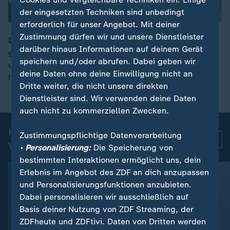
der eingesetzten Techniken sind unbedingt
erforderlich für unser Angebot. Mit deiner
Zustimmung dürfen wir und unsere Dienstleister
Die USA und Iran haben erneut gegenseitige Angriffe
darüber hinaus Informationen auf deinem Gerät
gemeldet. Die US-Armee soll iranische Radaranlagen
00:11
speichern und/oder abrufen. Dabei geben wir
und Kommandozentralen bombardiert haben. Iran
deine Daten ohne deine Einwilligung nicht an
habe einen US-Stützpunkt ins Visier genommen.
Dritte weiter, die nicht unsere direkten
Dienstleister sind. Wir verwenden deine Daten
auch nicht zu kommerziellen Zwecken.
Kurznachrichten: Aktuelle
Zustimmungspflichtige Datenverarbeitung
Mehr
Videos
• Personalisierung:
Die Speicherung von
bestimmten Interaktionen ermöglicht uns, dein
Erlebnis im Angebot des ZDF an dich anzupassen
und Personalisierungsfunktionen anzubieten.
Dabei personalisieren wir ausschließlich auf
Basis deiner Nutzung von ZDF Streaming, der
ZDFheute und ZDFtivi. Daten von Dritten werden