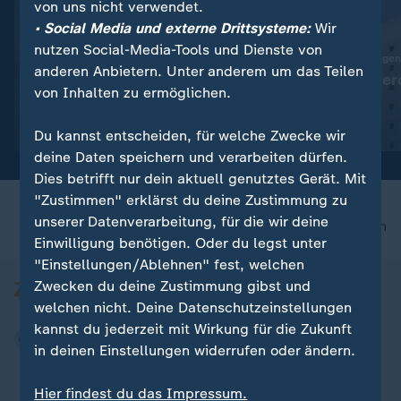
von uns nicht verwendet.
• Social Media und externe Drittsysteme:
Wir
nutzen Social-Media-Tools und Dienste von
:
Vor Küste Siziliens
60.000 neue Wohnungen
anderen Anbietern. Unter anderem um das Teilen
Schiffswrack aus Römerzeit
Leere Büros wer
von Inhalten zu ermöglichen.
entdeckt
Wohnraum
Video
0:19
Video
1:34
Du kannst entscheiden, für welche Zwecke wir
deine Daten speichern und verarbeiten dürfen.
Dies betrifft nur dein aktuell genutztes Gerät. Mit
"Zustimmen" erklärst du deine Zustimmung zu
unserer Datenverarbeitung, für die wir deine
nach oben
Einwilligung benötigen. Oder du legst unter
"Einstellungen/Ablehnen" fest, welchen
Zwecken du deine Zustimmung gibst und
welchen nicht. Deine Datenschutzeinstellungen
kannst du jederzeit mit Wirkung für die Zukunft
in deinen Einstellungen widerrufen oder ändern.
Hier findest du das Impressum.